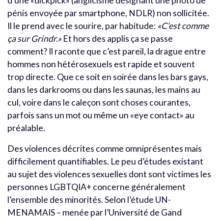
d’une «dickpick» (anglicisme désignant une photo de
pénis envoyée par smartphone, NDLR) non sollicitée.
Il le prend avec le sourire, par habitude:
«C’est comme
ça sur Grindr.»
Et hors des applis ça se passe
comment? Il raconte que c’est pareil, la drague entre
hommes non hétérosexuels est rapide et souvent
trop directe. Que ce soit en soirée dans les bars gays,
dans les darkrooms ou dans les saunas, les mains au
cul, voire dans le caleçon sont choses courantes,
parfois sans un mot ou même un «eye contact» au
préalable.
Des violences décrites comme omniprésentes mais
difficilement quantifiables. Le peu d’études existant
au sujet des violences sexuelles dont sont victimes les
personnes LGBTQIA+ concerne généralement
l’ensemble des minorités. Selon l’étude UN-
MENAMAIS – menée par l’Université de Gand