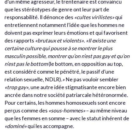
d’un même agresseur, le trentenaire est convaincu
que les stéréotypes de genre ont leur part de
responsabilité. Il dénonce des
«cultes virilistes»
qui
entretiennent notamment l’idée que les hommes ne
doivent pas exprimer leurs émotions et qui favorisent
des rapports
«brutaux et violents»
.
«Il existe une
certaine culture qui pousse à se montrer le plus
masculin possible, montrer qu’on n’est pas gay et qu’on
n’est pas le bottom
(le bottom, en opposition au top,
est considéré comme le pénétré, le passif d’une
relation sexuelle, NDLR).
»
Ne pas vouloir sembler
«trop gay»
, une autre idée stigmatisante encore bien
ancrée dans notre société patriarcale hétéronormée.
Pour certains, les hommes homosexuels sont encore
perçus comme des
«sous-hommes»
– au même niveau
que les femmes en somme – avec le statut inhérent de
«dominé»
qui les accompagne.