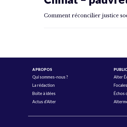
Comment réconcilier justice soc
A PROPOS
PUBLI
Qui sommes-nous ?
Alter 
La rédaction
Focale
Boîte à idées
Échos d
Actus d’Alter
Alterme