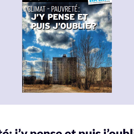
: j’y pense et puis j’oubl