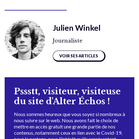
Julien Winkel
Journaliste
VOIR SES ARTICLES
Pssstt, visiteur, visiteuse
du site d'Alter Échos !
Nous sommes heureux que vous soyez si nombreux à
nous suivre sur le web. Nous avons fait le choix de
mettre en accès gratuit une grande partie de nos
contenus, notamment ceux en lien avec le Covid-19,
pour le partage, pour l'intérêt qu'ils représentent