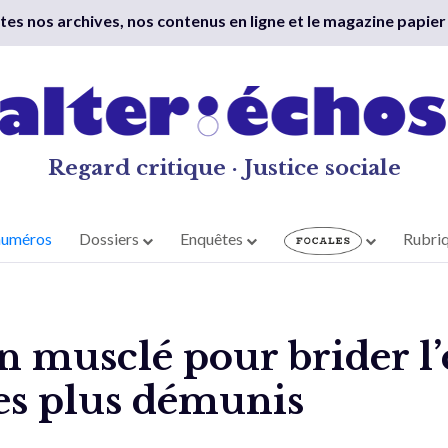
outes nos archives, nos contenus en ligne et le magazine papier
Regard critique · Justice sociale
numéros
Dossiers
Enquêtes
Rubri
 musclé pour brider l’
es plus démunis