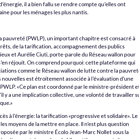
’énergie, il a bien fallu se rendre compte qu’elles ont
baine pour les ménages les plus nantis.
 la pauvreté (PWLP), un important chapitre est consacré à
prêts, de la tarification, accompagnement des publics
eux et Aurélie Ciuti, porte-parole du Réseau wallon pour
 s’en réjouit. On comprend pourquoi: cette plateforme qui
ciations comme le Réseau wallon de lutte contre la pauvret
s nouvelles est étroitement associée à l’évaluation d’une
 PWLP. «Ce plan est coordonné par le ministre-président e
l y a une implication collective, une volonté de travailler s
ique.»
s à l’énergie: la tarification «progressive et solidaire». Le
es moyens de la mettre en place. Il n’est plus question
roposée par le ministre Écolo Jean-Marc Nollet sous la