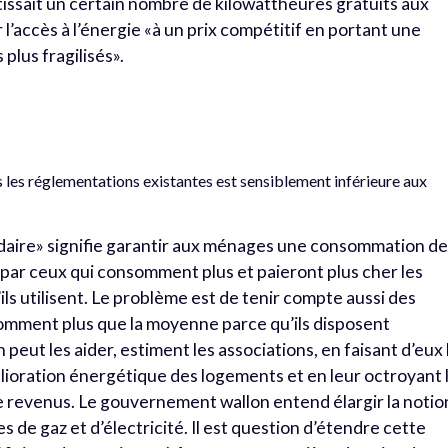
tissait un certain nombre de kilowattheures gratuits aux
 l’accès à l’énergie «à un prix compétitif en portant une
 plus fragilisés».
s les réglementations existantes est sensiblement inférieure aux
lidaire» signifie garantir aux ménages une consommation d
 par ceux qui consomment plus et paieront plus cher les
s utilisent. Le problème est de tenir compte aussi des
omment plus que la moyenne parce qu’ils disposent
peut les aider, estiment les associations, en faisant d’eux 
mélioration énergétique des logements et en leur octroyant 
e de revenus. Le gouvernement wallon entend élargir la notio
 de gaz et d’électricité. Il est question d’étendre cette