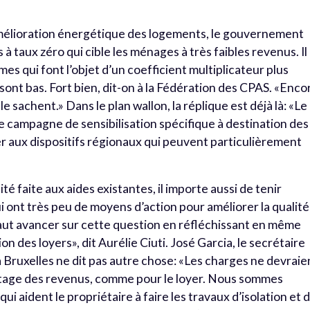
mélioration énergétique des logements, le gouvernement
à taux zéro qui cible les ménages à très faibles revenus. Il
es qui font l’objet d’un coefficient multiplicateur plus
ont bas. Fort bien, dit-on à la Fédération des CPAS. «Enco
e sachent.» Dans le plan wallon, la réplique est déjà là: «Le
ampagne de sensibilisation spécifique à destination des
ser aux dispositifs régionaux qui peuvent particulièrement
ité faite aux aides existantes, il importe aussi de tenir
 ont très peu de moyens d’action pour améliorer la qualité
 faut avancer sur cette question en réfléchissant en même
on des loyers», dit Aurélie Ciuti. José Garcia, le secrétaire
à Bruxelles ne dit pas autre chose: «Les charges ne devraie
ntage des revenus, comme pour le loyer. Nous sommes
i aident le propriétaire à faire les travaux d’isolation et 