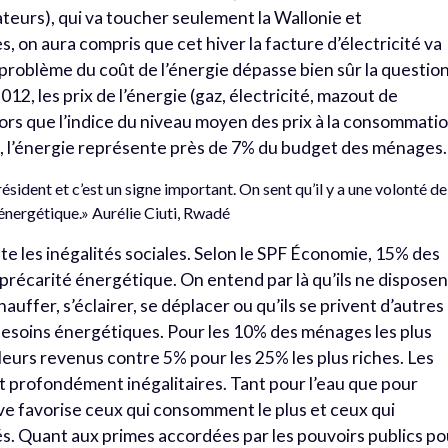
eurs), qui va toucher seulement la Wallonie et
 on aura compris que cet hiver la facture d’électricité va
 problème du coût de l’énergie dépasse bien sûr la questio
12, les prix de l’énergie (gaz, électricité, mazout de
rs que l’indice du niveau moyen des prix à la consommati
, l’énergie représente près de 7% du budget des ménages.
sident et c’est un signe important. On sent qu’il y a une volonté de
 énergétique.» Aurélie Ciuti, Rwadé
e les inégalités sociales. Selon le SPF Économie, 15% des
 précarité énergétique. On entend par là qu’ils ne disposen
uffer, s’éclairer, se déplacer ou qu’ils se privent d’autres
besoins énergétiques. Pour les 10% des ménages les plus
leurs revenus contre 5% pour les 25% les plus riches. Les
nt profondément inégalitaires. Tant pour l’eau que pour
ssive favorise ceux qui consomment le plus et ceux qui
és. Quant aux primes accordées par les pouvoirs publics po