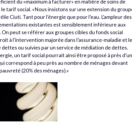
icient du «maximum à facturer» en matière de soins de
 le tarif social. «Nous insistons sur une extension du group
rélie Ciuti. Tant pour l’énergie que pour l’eau. L’ampleur des
lementations existantes est sensiblement inférieure aux
. On peut se référer aux groupes cibles du fonds social
roit à l’intervention majorée dans l’assurance-maladie et l
 dettes ou suivies par un service de médiation de dettes.
ergie, un tarif social pourrait ainsi être proposé à près d’u
 qui correspond à peu près au nombre de ménages devant
e pauvreté (20% des ménages).»