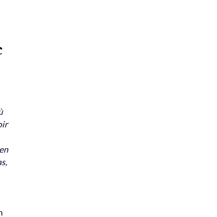
c
ù
oir
 en
as,
n