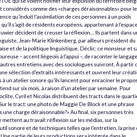
’UE qui se voient notifier leur expulsion du territoire bel
t considérés comme des «charges déraisonnables» pour l
lence qu’induit l’assimilation de ces personnes à un poids
 qu’il s’agit de résidents européens, appartenant à l’espac
uwier décident de creuser la réflexion… Ils partent dans u
nguiste, Jean-Marie Klinkenberg, par ailleurs président du
ise et de la politique linguistique. Déclic: ce monsieur et s
ureuse – accent liégeois à l’appui –, de raconter le langage
D’autres entretiens avec des sociologues suivront. À partir 
 une sélection d’extraits intéressants et ouvrent leur créat
ts à un atelier sonore qu’ils lancent pour enraciner le propos
étend sur six mois, à raison d’un atelier par semaine. Pour
ite, Cyril et Nicolas distribuent des tracts dans le quarti
 Sur le tract: une photo de Maggie De Block et une phrase
s une charge déraisonnable?» Au final, six personnes très
 mettent au travail: réflexion sur les médias, sur la
til sonore et de techniques telles que l’entretien, la prise
 Une partie de leurs productions sera intégrée dans le