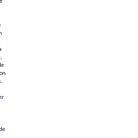
ge
e
e
n
a
,
de
ion
.
er
 de