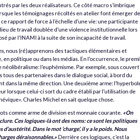
ntrés par les deux réalisateurs. Ce côté macro s’imbrique
orsque les témoignages récoltés en atelier font émerger d
ce rapport de force à l’échelle d’une vie: une participante
ieu de travail doublée d’une violence institutionnelle lors
osé par l’INAMI à la suite de son incapacité de travail.
es
, nous (ré)apprenons des tactiques élémentaires et
, en politique ou dans les médias. En l’occurrence, le prem
le néolibéralisme: l’euphémisme. Par exemple, sous couvert
tous des partenaires dans le dialogue social, à bord du
 dans la même direction. Une deuxième arme: l’hyperbol
ur lorsque celui-ci sort du cadre établi par l’utilisation de
évique». Charles Michel en sait quelque chose.
s mots comme arme de division est monnaie courante.
«On
xclure. Ces logiques-là ont des noms: ce sont les politiques
d’austérité. Dans le mot ‘charge’, il y a le poids. Nous
harges déraisonnables.»
Derrière ces logiques, c’est la