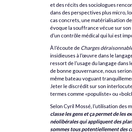
et des récits des sociologues renco
dans des perspectives plus micro, l
cas concrets, une matérialisation de 
évoque la souffrance vécue sur son l
d’un contrôle médical qui lui est imp
À l’écoute de
Charges déraisonnabl
insidieuses à l’œuvre dans le langage
ressort de l’usage du langage dans 
de bonne gouvernance, nous serions 
même bateau voguant tranquillement
Jeter le discrédit sur son interlocute
termes comme «populiste» ou «bolch
Selon Cyril Mossé, l’utilisation de
classe les gens et ça permet de les e
néolibérales qui appliquent des plans 
sommes tous potentiellement des c