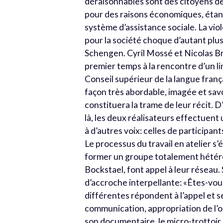
déraisonnables sont des citoyens de l
pour des raisons économiques, étan
système d’assistance sociale. La vio
pour la société choque d’autant plus
Schengen. Cyril Mossé et Nicolas Br
premier temps à la rencontre d’un li
Conseil supérieur de la langue frança
façon très abordable, imagée et savo
constituera la trame de leur récit. 
là, les deux réalisateurs effectuent
à d’autres voix: celles de participan
Le processus du travail en atelier s’
former un groupe totalement hétérocl
Bockstael, font appel à leur réseau.
d’accroche interpellante: «Êtes-vou
différentes répondent à l’appel et se
communication, appropriation de l’ou
son documentaire, le micro-trottoir.