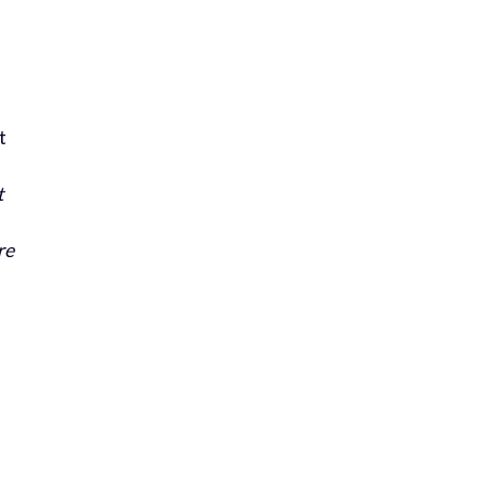
t
t
re