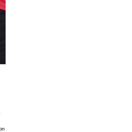
à
ion