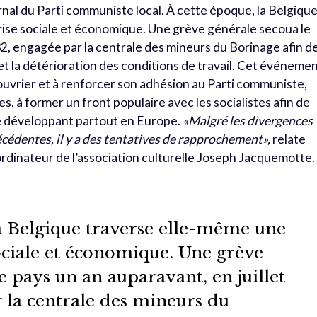
urnal du Parti communiste local. À cette époque, la Belgiqu
ise sociale et économique. Une grève générale secoua le
32, engagée par la centrale des mineurs du Borinage afin d
et la détérioration des conditions de travail. Cet événeme
ouvrier et à renforcer son adhésion au Parti communiste,
s, à former un front populaire avec les socialistes afin de
e développant partout en Europe.
«
Malgré
les divergences
cédentes, il y a des tentatives de rapprochement»,
relate
ordinateur de l’association culturelle Joseph Jacquemotte.
la Belgique traverse elle-même une
ociale et économique. Une grève
e pays un an auparavant, en juillet
 la centrale des mineurs du