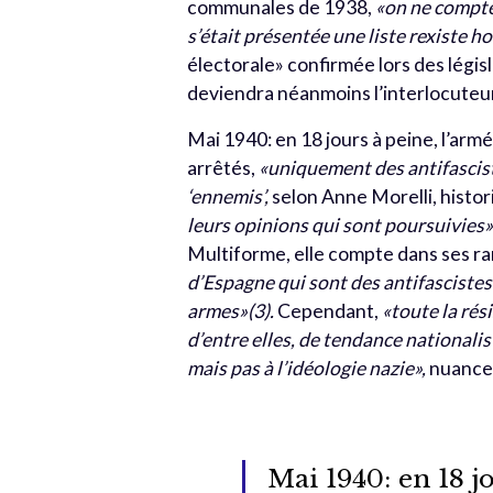
communales de 1938,
«on ne compte
s’était présentée une liste rexiste 
électorale» confirmée lors des législ
deviendra néanmoins l’interlocuteur 
Mai 1940: en 18 jours à peine, l’armé
arrêtés,
«
uniquement des antifascist
‘ennemis’,
selon Anne Morelli, histo
leurs opinions qui sont poursuivies»
Multiforme, elle compte dans ses r
d’Espagne qui sont des antifascistes 
armes
»(3).
Cependant,
«
toute la rés
d’entre elles, de tendance nationalis
mais pas à l’idéologie nazie»,
nuance
Mai 1940: en 18 j