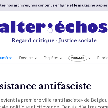
outes nos archives, nos contenus en ligne et le magazine papier
Regard critique · Justice sociale
numéros
Dossiers
Enquêtes
Rubri
istance antifasciste
devient la première ville «antifasciste» de Belgiq
cale, politique et citoyenne. Depuis, d’autres c