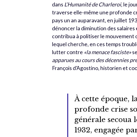
dans
L’Humanité de Charleroi,
le jo
traverse elle-même une profonde cr
pays un an auparavant, en juillet 19
dénoncer la diminution des salaires 
contribua à politiser le mouvement 
lequel cherche, en ces temps trouble
lutter contre
«la menace fasciste»
s
apparues au cours des décennies pré
François d’Agostino, historien et co
À cette époque, 
profonde crise s
générale secoua l
1932, engagée par