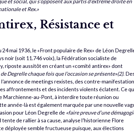
ue et social, qui s’opposent aux partis d’extrême droite en
nationale et Rex.»
irex, Résistance et
u 24 mai 1936, le «Front populaire de Rex» de Léon Degrell
 noir (soit 11.746 voix), la Fédération socialiste de
ly, riposte aussitôt en créant un «comité antirex» dont
 de Degrelle chaque fois que l’occasion se présente»(2)
. De
 à l’annonce de meetings rexistes, des contre-manifestatio
es affrontements et des incidents violents éclatent. Ce qu
Marchienne-au-Pont, à interdire toute réunion ou
Cette année-là est également marquée par une nouvelle va
ccasion pour Léon Degrelle de
«faire preuve d’une démagogi
 tente de rallier à sa cause, analyse l’historienne Flore
liste déployée semble fructueuse puisque, aux élections