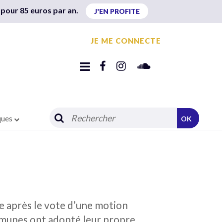
 pour 85 euros par an.
J'EN PROFITE
JE ME CONNECTE
ques
OK
ue après le vote d’une motion
ommunes ont adopté leur propre