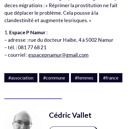
deces migrations : « Réprimer la prostitution ne fait
que déplacer le problème. Cela pousse à la
clandestinité et augmente lesrisques. »
1.
Espace P Namur
:
– adresse : rue du docteur Haibe, 4 à 5002 Namur
– tél. : 081 77 68 21
– courriel :
espacepnamur@gmail.com
#association
#commune
#femmes
#france
Cédric Vallet