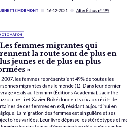
16-12-2021
Alter Échos n° 499
RINETTE MORMONT
HOTOMATON
 Les femmes migrantes qui
rennent la route sont de plus en
lus jeunes et de plus en plus
ormées »
 2007, les femmes représentaient 49% de toutes les
rsonnes migrantes dans le monde (1). Dans leur dernier
vrage «Exils au féminin» (Éditions Academia), Jacinthe
zzocchetti et Xavier Briké donnent voix aux récits de
rtaines de ces femmes en exil, résidant aujourd’hui en
lgique. La migration des femmes est singulière et ses
ajectoires variées. Leur livre dépasse les stéréotypes et m
 lumière les stratégies d’émancipation déployées par les