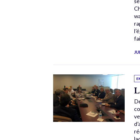
se
Ch
wa
ra
l’
fa
JU
E
L
De
co
ve
d’
ré
la