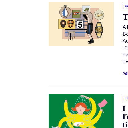
S
T
A 
Bo
Au
rô
dé
de
PA
E
L
l
t