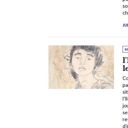
so
ch
JU
S
l
l
Co
pa
si
l’
jo
se
re
d’