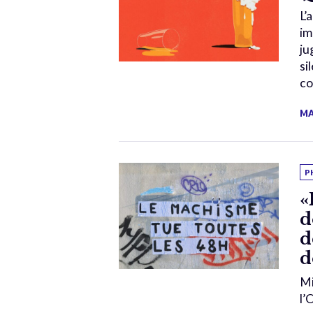
L’
im
ju
si
co
MA
P
«
d
d
d
Mi
l’