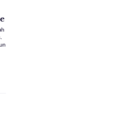
ce
ah
.
 un