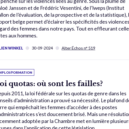
 penche sur les violences liées au genre. Sous la plume de
loé Janssen et de Frédéric Vesentini, de l’Iweps (Institut
llon de l’évaluation, de la prospective et de la statistique), 
pport belge permet d’éclairer les spécificités des violences
égard des femmes dans notre pays. Tout en effleurant celle
ites aux hommes.
30-09-2024
Alter Échos n° 519
LIEN WINKEL
MPLOI/FORMATION
oi quotas: où sont les failles?
puis 2011, la loi fédérale sur les quotas de genre dans les
nseils d’administration a prouvé sa nécessité. Le plafond d
rre qui empêchait les femmes d’accéder à des postes
administratrices s’est doucement brisé. Mais une résolutio
cemment adoptée par la Chambre met en lumière plusieur
cunes dans l’application de cette législation.