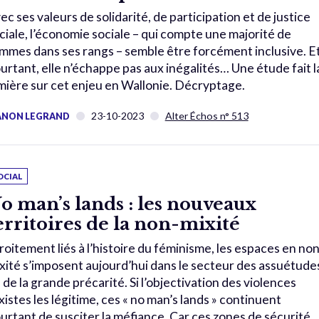
ec ses valeurs de solidarité, de participation et de justice
ciale, l’économie sociale – qui compte une majorité de
mmes dans ses rangs – semble être forcément inclusive. Et
urtant, elle n’échappe pas aux inégalités… Une étude fait l
mière sur cet enjeu en Wallonie. Décryptage.
23-10-2023
Alter Échos n° 513
NON LEGRAND
OCIAL
o man’s lands : les nouveaux
erritoires de la non-mixité
roitement liés à l’histoire du féminisme, les espaces en non
xité s’imposent aujourd’hui dans le secteur des assuétude
 de la grande précarité. Si l’objectivation des violences
xistes les légitime, ces « no man’s lands » continuent
urtant de susciter la méfiance. Car ces zones de sécurité