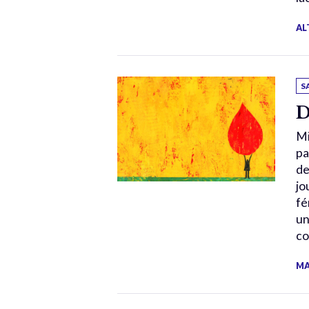
AL
S
D
Mi
pa
de
jo
fé
un
co
MA