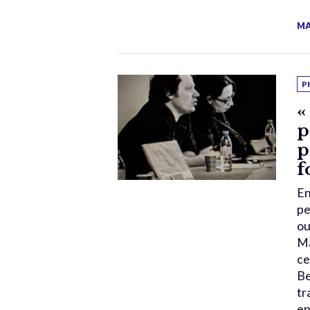
MA
P
«
p
p
f
En
pe
ou
Ma
ce
Be
tr
en