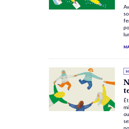
Av
so
fe
po
lu
MA
S
N
t
Ét
mi
ou
se
po