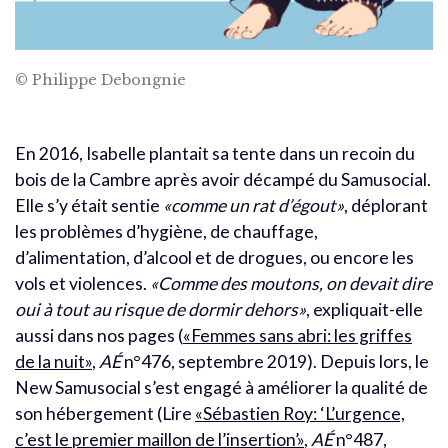
© Philippe Debongnie
En 2016, Isabelle plantait sa tente dans un recoin du
bois de la Cambre après avoir décampé du Samusocial.
Elle s’y était sentie
«comme un rat d’égout»
, déplorant
les problèmes d’hygiène, de chauffage,
d’alimentation, d’alcool et de drogues, ou encore les
vols et violences.
«Comme des moutons, on devait dire
oui à tout au risque de dormir dehors»
, expliquait-elle
aussi dans nos pages (
«Femmes sans abri: les griffes
de la nuit»
,
AÉ
n°476, septembre 2019). Depuis lors, le
New Samusocial s’est engagé à améliorer la qualité de
son hébergement (Lire
«Sébastien Roy: ‘L’urgence,
c’est le premier maillon de l’insertion’»
,
AÉ
n°487,