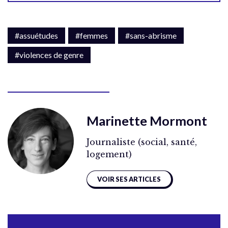
#assuétudes
#femmes
#sans-abrisme
#violences de genre
Marinette Mormont
Journaliste (social, santé,
logement)
VOIR SES ARTICLES