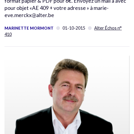
format papier & PDF pour 6€. Envoyez un mail à avec
pour objet «AE 409 + votre adresse » à marie-
eve.merckx@alter.be
01-10-2015
Alter Échos n°
MARINETTE MORMONT
410