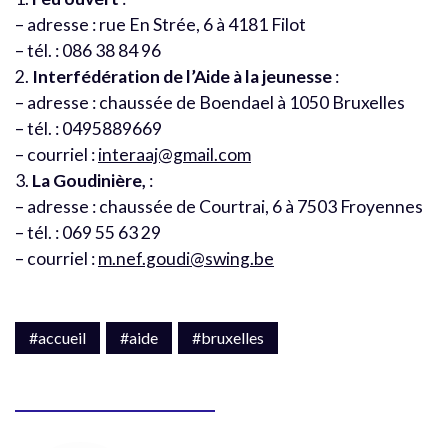
– adresse : rue En Strée, 6 à 4181 Filot
– tél. : 086 38 84 96
2.
Interfédération de l’Aide à la jeunesse
:
– adresse : chaussée de Boendael à 1050 Bruxelles
– tél. : 0495889669
– courriel :
interaaj@gmail.com
3.
La Goudinière,
:
– adresse : chaussée de Courtrai, 6 à 7503 Froyennes
– tél. : 069 55 63 29
– courriel :
m.nef.goudi@swing.be
#accueil
#aide
#bruxelles