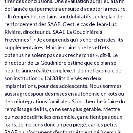
tirer des conclusions. Une évaluation aura lieu à la fin
de l’année qui permettra ensuite d’adapter la mesure.
» Il n’empêche, certains sontdubitatifs sur le plan de
renforcement des SAAE. C’est le cas de Jean-Luc
Rivière, directeur du SAAE La Goudinière à
3
Froyennes
. « Je comprends qu’ils cherchentdes lits
supplémentaires. Mais je crains que les effets
obtenus ne soient pas ceux recherchés », dit-il. Le
directeur de La Goudinière estime que ce plan se
heurte àune réalité complexe. Il donne l’exemple de
son institution : « J’ai 33 lits divisés en deux
implantations, pour des adolescents. Nous sommes
aussi agrééspour des mises en autonomie en kots ou
des réintégrations familiales. Si on cherche à faire du
remplissage de lits, ça ne sera plus gérable. Mettre
quinze adosdifficiles ensemble, ça ne tient pas deux
jours. Je me sens donc un peu piégé, car les petits
SAAE qui s’occupent d’enfants étaient déjà remplis