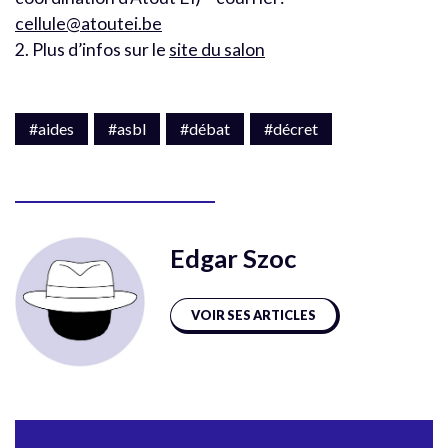
cellule@atoutei.be
2. Plus d’infos sur le
site du salon
#aides
#asbl
#débat
#décret
Edgar Szoc
VOIR SES ARTICLES