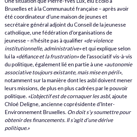
Une situation que Pierre-Yves Lux, élu Écolo à
Bruxelles et à la Communauté française – après avoir
été coordinateur d’une maison de jeunes et
secrétaire général adjoint du Conseil de la jeunesse
catholique, une fédération d’organisations de
jeunesse – n’hésite pas à qualifier
«de violence
institutionnelle, administrative»
et qui explique selon
lui la
«défiance et la frustration»
de l’associatif vis-à-vis
du politique, également lié en partie à une
«autonomie
associative toujours existante, mais mise en péril»
,
notamment sur la manière dont les asbl doivent mener
leurs missions, de plus en plus cadrées par le pouvoir
politique.
«L’objectif est de cornaquer les asbl
, ajoute
Chloé Deligne, ancienne coprésidente d’Inter-
Environnement Bruxelles.
On doit s’y soumettre pour
obtenir des financements. Il s’agit d’une dérive
politique.»