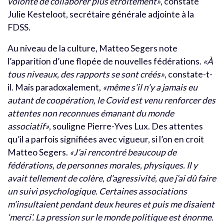
volonté de collaborer plus étroitement»
, constate
Julie Kesteloot, secrétaire générale adjointe à la
FDSS.
Au niveau de la culture, Matteo Segers note
l’apparition d’une flopée de nouvelles fédérations.
«À
tous niveaux, des rapports se sont créés»
, constate-t-
il. Mais paradoxalement,
«même s’il n’y a jamais eu
autant de coopération, le Covid est venu renforcer des
attentes non reconnues émanant du monde
associatif»
, souligne Pierre-Yves Lux. Des attentes
qu’il a parfois signifiées avec vigueur, si l’on en croit
Matteo Segers.
«J’ai rencontré beaucoup de
fédérations, de personnes morales, physiques. Il y
avait tellement de colère, d’agressivité, que j’ai dû faire
un suivi psychologique. Certaines associations
m’insultaient pendant deux heures et puis me disaient
‘merci’. La pression sur le monde politique est énorme.