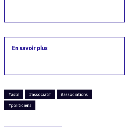
En savoir plus
#asbl
#associatif
#associations
#politiciens