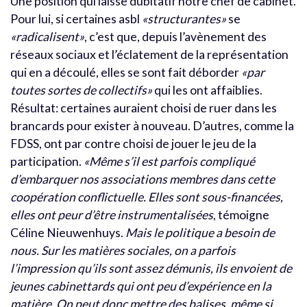
Une position qui laisse dubitatif notre chef de cabinet.
Pour lui, si certaines asbl
«structurantes»
se
«radicalisent»
, c’est que, depuis l’avènement des
réseaux sociaux et l’éclatement de la représentation
qui en a découlé, elles se sont fait déborder
«par
toutes sortes de collectifs»
qui les ont affaiblies.
Résultat: certaines auraient choisi de ruer dans les
brancards pour exister à nouveau. D’autres, comme la
FDSS, ont par contre choisi de jouer le jeu de la
participation.
«Même s’il est parfois compliqué
d’embarquer nos associations membres dans cette
coopération conflictuelle. Elles sont sous-financées,
elles ont peur d’être instrumentalisées
, témoigne
Céline Nieuwenhuys.
Mais le politique a besoin de
nous. Sur les matières sociales, on a parfois
l’impression qu’ils sont assez démunis, ils envoient de
jeunes cabinettards qui ont peu d’expérience en la
matière. On peut donc mettre des balises, même si