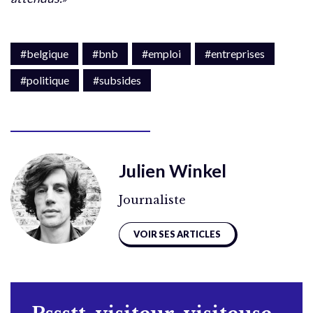
#belgique
#bnb
#emploi
#entreprises
#politique
#subsides
Julien Winkel
Journaliste
VOIR SES ARTICLES