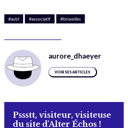
#asbl
#associatif
#bruxelles
aurore_dhaeyer
VOIR SES ARTICLES
Pssstt, visiteur, visiteuse
du site d'Alter Échos !