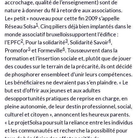
accrochage, qualité de l’enseignement) sont de
nature à donner du fil à retordre aux associations.
Le« petit » nouveau pour cette fin 2009 s’appelle
1
Réseau Solsa
. Cinq piliers déjà bien implantés dans le
monde associatif bruxelloissupportent l’édifice :
2
3
4
l’EPFC
, Pour la solidarité
, Solidarité Savoir
,
5
6
Promofor
et Formeville
. Tousœuvrent dans la
formation et l’insertion sociale et, plutôt que de jouer
des coudes sur le terrain de la précarité, ils ont décidé
de phosphorer ensembleet d’unir leurs compétences.
Les bénéficiaires ne devraient pas s’en plaindre. « Le
but est d’offrir aux jeunes et aux adultes
desopportunités pratiques de reprise en charge, en
pleine autonomie, de leur destin professionnel, social,
culturel et citoyen », annoncent les heureux parents.
« Le projetSolsa poursuit la reliance entre les individus
et les communautés et recherche la possibilité pour