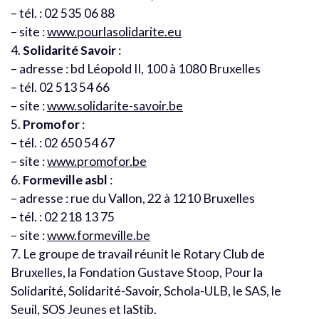
– tél. : 02 535 06 88
– site :
www.pourlasolidarite.eu
4.
Solidarité Savoir
:
– adresse : bd Léopold II, 100 à 1080 Bruxelles
– tél. 02 513 54 66
– site :
www.solidarite-savoir.be
5.
Promofor
:
– tél. : 02 650 54 67
– site :
www.promofor.be
6.
Formeville asbl
:
– adresse : rue du Vallon, 22 à 1210 Bruxelles
– tél. : 02 218 13 75
– site :
www.formeville.be
7. Le groupe de travail réunit le Rotary Club de
Bruxelles, la Fondation Gustave Stoop, Pour la
Solidarité, Solidarité-Savoir, Schola-ULB, le SAS, le
Seuil, SOS Jeunes et laStib.