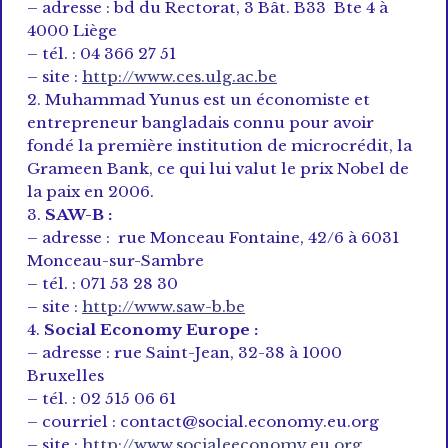
– adresse : bd du Rectorat, 3 Bât. B33 Bte 4 à
4000 Liège
– tél. : 04 366 27 51
– site :
http://www.ces.ulg.ac.be
2. Muhammad Yunus est un économiste et
entrepreneur bangladais connu pour avoir
fondé la première institution de microcrédit, la
Grameen Bank, ce qui lui valut le prix Nobel de
la paix en 2006.
3.
SAW-B :
– adresse : rue Monceau Fontaine, 42/6 à 6031
Monceau-sur-Sambre
– tél. : 071 53 28 30
– site :
http://www.saw-b.be
4.
Social Economy Europe :
– adresse : rue Saint-Jean, 32-38 à 1000
Bruxelles
– tél. : 02 515 06 61
– courriel : contact@social.economy.eu.org
– site :
http://www.socialeeconomy.eu.org