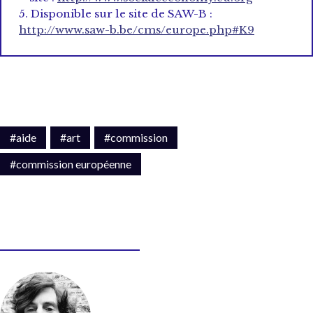
5. Disponible sur le site de SAW-B :
http://www.saw-b.be/cms/europe.php#K9
#aide
#art
#commission
#commission européenne