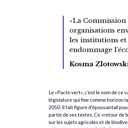
«La Commission d
organisations en
les institutions e
endommage l’éc
Kosma Zlotowski
Le «Pacte vert», c’est le nom de ce 
législature qui fixe comme horizon l
2050. Il fait figure d’épouvantail po
partie de ses textes. Ce «retour de
sur les sujets agricoles et de biodiv