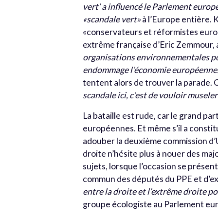
vert’ a influencé le Parlement europ
«scandale vert»
à l’Europe entière. 
«conservateurs et réformistes europé
extrême française d’Eric Zemmour,
organisations environnementales pou
endommage l’économie européenne
tentent alors de trouver la parade. 
scandale ici, c’est de vouloir museler 
La bataille est rude, car le grand par
européennes. Et même s’il a constitu
adouber la deuxième commission d’Ur
droite n’hésite plus à nouer des maj
sujets, lorsque l’occasion se présent
commun des députés du PPE et d’ext
entre la droite et l’extrême droite p
groupe écologiste au Parlement eu