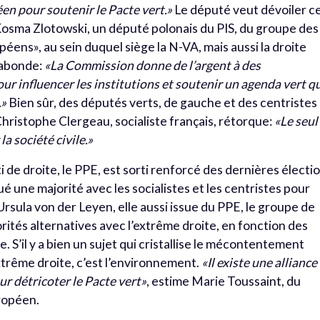
éen pour soutenir le Pacte vert.»
Le député veut dévoiler c
Kosma Zlotowski, un député polonais du PIS, du groupe des
ens», au sein duquel siège la N-VA, mais aussi la droite
 abonde:
«La Commission donne de l’argent à des
r influencer les institutions et soutenir un agenda vert q
.»
Bien sûr, des députés verts, de gauche et des centristes
Christophe Clergeau, socialiste français, rétorque:
«Le seul
la société civile.»
ti de droite, le PPE, est sorti renforcé des dernières électi
é une majorité avec les socialistes et les centristes pour
sula von der Leyen, elle aussi issue du PPE, le groupe de
orités alternatives avec l’extrême droite, en fonction des
e. S’il y a bien un sujet qui cristallise le mécontentement
rême droite, c’est l’environnement.
«Il existe une alliance
our détricoter le Pacte vert»
, estime Marie Toussaint, du
ropéen.