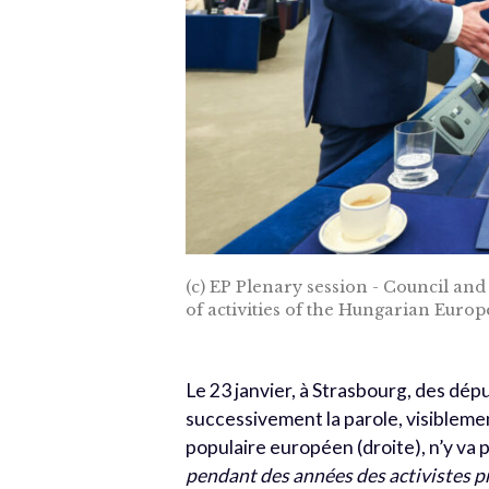
(c) EP Plenary session - Council a
of activities of the Hungarian Eur
Le 23 janvier, à Strasbourg, des dé
successivement la parole, visiblemen
populaire européen (droite), n’y va
pendant des années des activistes p