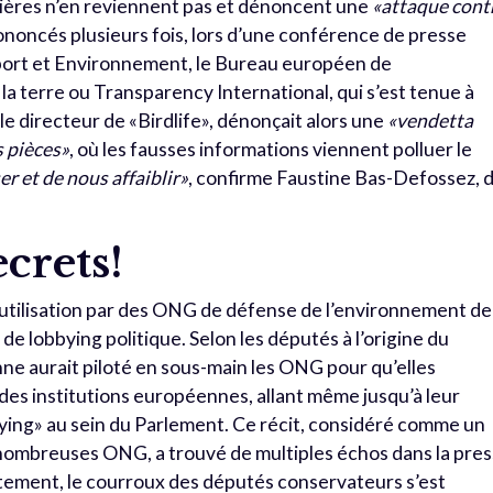
ières n’en reviennent pas et dénoncent une
«attaque cont
ononcés plusieurs fois, lors d’une conférence de presse
ort et Environnement, le Bureau européen de
a terre ou Transparency International, qui s’est tenue à
, le directeur de «Birdlife», dénonçait alors une
«vendetta
s pièces»
, où les fausses informations viennent polluer le
er et de nous affaiblir»
, confirme Faustine Bas-Defossez, 
.
ecrets!
’utilisation par des ONG de défense de l’environnement de
e lobbying politique. Selon les députés à l’origine du
e aurait piloté en sous-main les ONG pour qu’elles
es institutions européennes, allant même jusqu’à leur
bying» au sein du Parlement. Ce récit, considéré comme un
ombreuses ONG, a trouvé de multiples échos dans la pre
ement, le courroux des députés conservateurs s’est