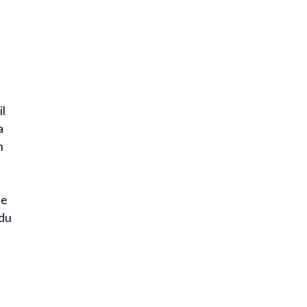
il
a
n
de
 du