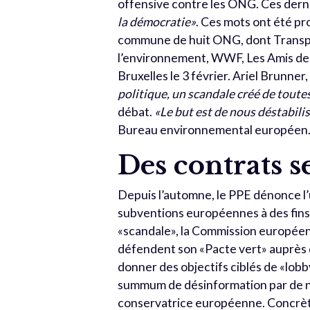
offensive contre les ONG. Ces dern
la démocratie»
. Ces mots ont été pr
commune de huit ONG, dont Transp
l’environnement, WWF, Les Amis de l
Bruxelles le 3 février. Ariel Brunner
politique, un scandale créé de toute
débat.
«Le but est de nous déstabilis
Bureau environnemental européen
Des contrats s
Depuis l’automne, le PPE dénonce l
subventions européennes à des fins d
«scandale», la Commission européenn
défendent son «Pacte vert» auprès d
donner des objectifs ciblés de «lob
summum de désinformation par de n
conservatrice européenne. Concrèt