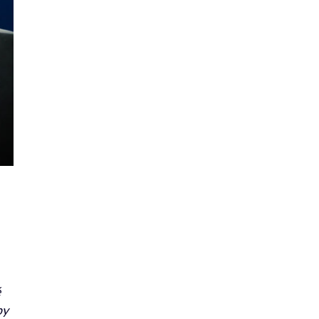
e
é
by