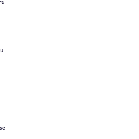
re
du
sse