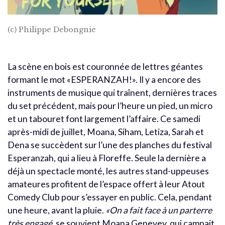
(c) Philippe Debongnie
La scène en bois est couronnée de lettres géantes
formant le mot «ESPERANZAH!». Il y a encore des
instruments de musique qui traînent, dernières traces
du set précédent, mais pour l’heure un pied, un micro
et un tabouret font largement l’affaire. Ce samedi
après-midi de juillet, Moana, Siham, Letiza, Sarah et
Dena se succèdent sur l’une des planches du festival
Esperanzah, qui a lieu à Floreffe. Seule la dernière a
déjà un spectacle monté, les autres stand-uppeuses
amateures profitent de l’espace offert à leur Atout
Comedy Club pour s’essayer en public. Cela, pendant
une heure, avant la pluie.
«On a fait face à un parterre
très engagé
, se souvient Moana Genevey, qui campait