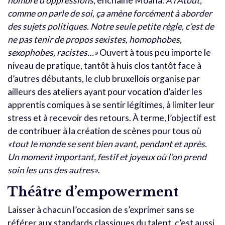
nombre d’oppressions
, enchaîne Moana.
À l’Atout,
comme on parle de soi, ça amène forcément à aborder
des sujets politiques. Notre seule petite règle, c’est de
ne pas tenir de propos sexistes, homophobes,
sexophobes, racistes…»
Ouvert à tous peu importe le
niveau de pratique, tantôt à huis clos tantôt face à
d’autres débutants, le club bruxellois organise par
ailleurs des ateliers ayant pour vocation d’aider les
apprentis comiques à se sentir légitimes, à limiter leur
stress et à recevoir des retours. À terme, l’objectif est
de contribuer à la création de scènes pour tous où
«tout le monde se sent bien avant, pendant et après.
Un moment important, festif et joyeux où l’on prend
soin les uns des autres»
.
Théâtre d’empowerment
Laisser à chacun l’occasion de s’exprimer sans se
référer aux standards classiques du talent, c’est aussi