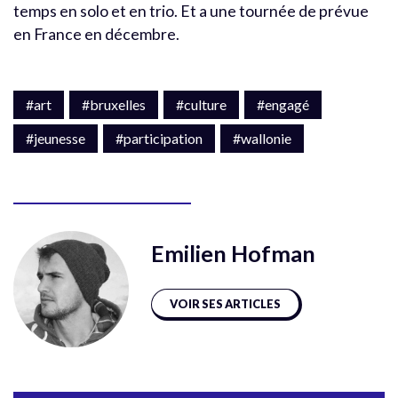
temps en solo et en trio. Et a une tournée de prévue
en France en décembre.
#art
#bruxelles
#culture
#engagé
#jeunesse
#participation
#wallonie
Emilien Hofman
VOIR SES ARTICLES