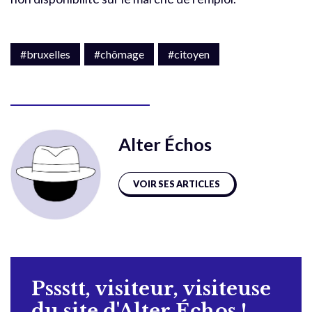
#bruxelles
#chômage
#citoyen
Alter Échos
VOIR SES ARTICLES
Pssstt, visiteur, visiteuse
du site d'Alter Échos !