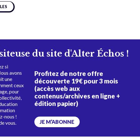
CLES
isiteuse du site d'Alter Échos !
z si
Profitez de notre offre
Nous avons
uit une
découverte 19€ pour 3 mois
amment ceux
(accès web aux
tage, pour
contenus/archives en ligne +
ollectivité,
édition papier)
éducation
rmation
ez-nous !
JE M’ABONNE
de vous.