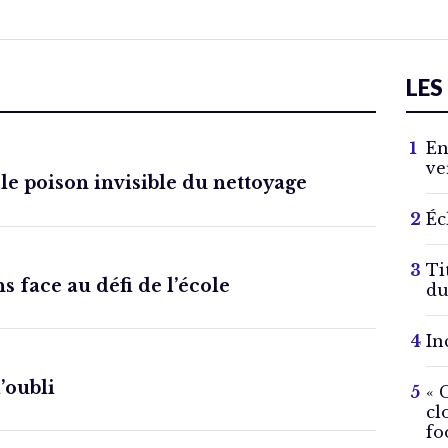
LES
En
ve
 le poison invisible du nettoyage
Éc
Ti
s face au défi de l’école
du
In
l’oubli
« 
cl
fo