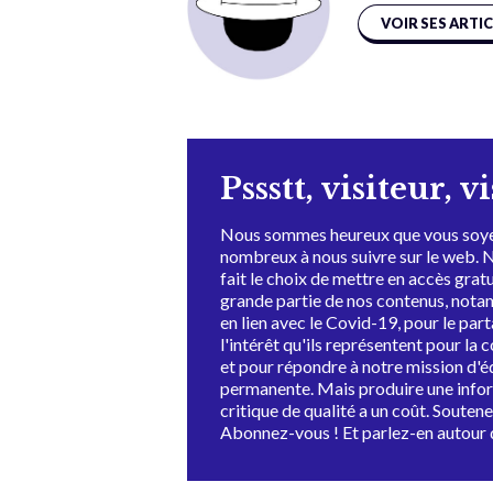
VOIR SES ARTI
Pssstt, visiteur, v
Nous sommes heureux que vous soye
nombreux à nous suivre sur le web. 
fait le choix de mettre en accès grat
grande partie de nos contenus, not
en lien avec le Covid-19, pour le par
l'intérêt qu'ils représentent pour la c
et pour répondre à notre mission d'
permanente. Mais produire une info
critique de qualité a un coût. Souten
Abonnez-vous ! Et parlez-en autour 