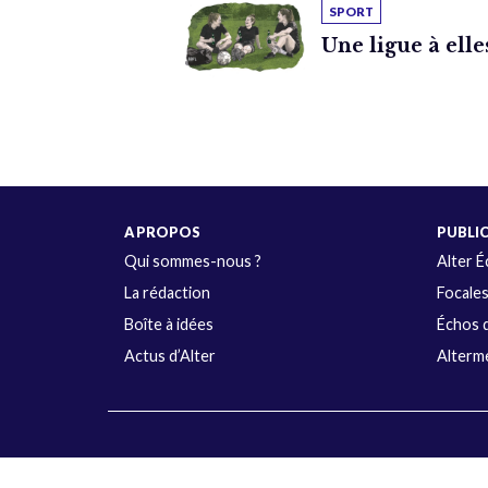
SPORT
Une ligue à elle
A PROPOS
PUBLI
Qui sommes-nous ?
Alter 
La rédaction
Focale
Boîte à idées
Échos d
Actus d’Alter
Alterme