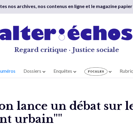
outes nos archives, nos contenus en ligne et le magazine papier
Regard critique · Justice sociale
numéros
Dossiers
Enquêtes
Rubri
n lance un débat sur l
t urbain""