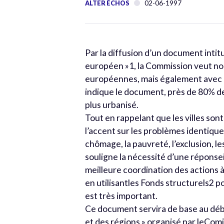
02-06-1997
ALTER ÉCHOS
Par la diffusion d’un document intit
européen »1, la Commission veut nou
européennes, mais également avec le
indique le document, près de 80% de l
plus urbanisé.
Tout en rappelant que les villes so
l’accent sur les problèmes identique
chômage, la pauvreté, l’exclusion, 
souligne la nécessité d’une réponsei
meilleure coordination des actions 
en utilisantles Fonds structurels2 
est très important.
Ce document servira de base au déba
et des régions » organisé par leComi