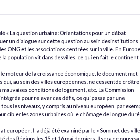
ulé « La question urbaine: Orientations pour un débat
er un dialogue sur cette question au sein desinstitutions
s ONG et les associations centrées sur la ville. En Europe
a population vit dans desvilles, ce qui en fait le continent 
nt le moteur de la croissance économique, le document met
s qui, au sein des villes européennes, ne cessentde croître:
les mauvaises conditions de logement, etc. La Commission
ntégrée pour relever ces défis, ce qui passe par une
à tous les niveaux, y compris au niveau européen, par exem
pour cibler les zones urbaines où le chômage de longue dur
t européen. Il a déjà été examiné par le « Sommet des vill
té des Régions les 15 et 16 mai derniers. Il sera de nouvea