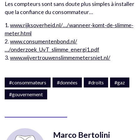
Les compteurs sont sans doute plus simples à installer
que la confiance du consommateur…
1.
www.rijksoverheid.nl/…/wanneer-komt-de-slimme-
meter.html
2.
www.consumentenbond.nl/
…/onderzoek_UvT_slimme_energi1.pdf
3.
www.wijvertrouwenslimmemetersniet.nl/
#consommateurs
#données
#droits
#gaz
#gouvernement
Marco Bertolini