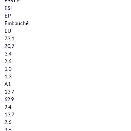
ESSTP
ESI
EP
Embauché ¯
EU
73,1
20,7
3,4
2,6
1,0
1,3
A1
13 7
62 9
9 4
13,7
2,6
9,6