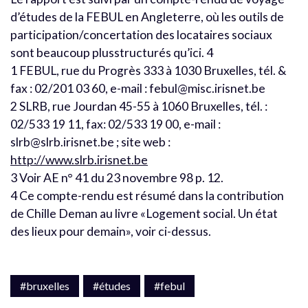
d’études de la FEBUL en Angleterre, où les outils de
participation/concertation des locataires sociaux
sont beaucoup plusstructurés qu’ici. 4
1 FEBUL, rue du Progrès 333 à 1030 Bruxelles, tél. &
fax : 02/201 03 60, e-mail : febul@misc.irisnet.be
2 SLRB, rue Jourdan 45-55 à 1060 Bruxelles, tél. :
02/533 19 11, fax: 02/533 19 00, e-mail :
slrb@slrb.irisnet.be ; site web :
http://www.slrb.irisnet.be
3 Voir AE n° 41 du 23 novembre 98 p. 12.
4 Ce compte-rendu est résumé dans la contribution
de Chille Deman au livre «Logement social. Un état
des lieux pour demain», voir ci-dessus.
#bruxelles
#études
#febul