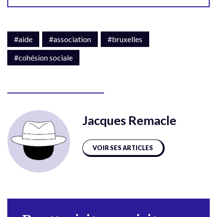
#aide
#association
#bruxelles
#cohésion sociale
Jacques Remacle
VOIR SES ARTICLES