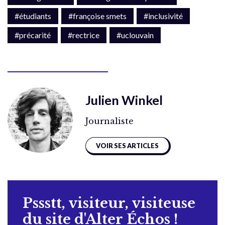
#étudiants
#françoise smets
#inclusivité
#précarité
#rectrice
#uclouvain
Julien Winkel
Journaliste
VOIR SES ARTICLES
Pssstt, visiteur, visiteuse
du site d'Alter Échos !