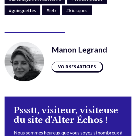
#guinguettes
#ieb
#kiosques
Manon Legrand
VOIR SES ARTICLES
Pssstt, visiteur, visiteuse
du site d'Alter Échos !
Nous sommes heureux que vous soyez si nombreux à