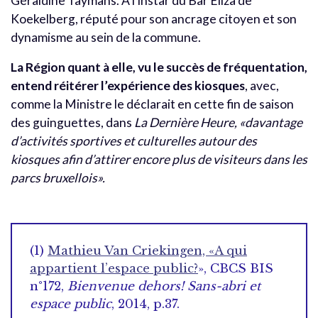
Géraldine Taymans. À l’instar du Bar Eliza de
Koekelberg, réputé pour son ancrage citoyen et son
dynamisme au sein de la commune.
La Région quant à elle, vu le succès de fréquentation,
entend réitérer l’expérience des kiosques
, avec,
comme la Ministre le déclarait en cette fin de saison
des guinguettes, dans
La
Dernière Heure,
«davantage
d’activités sportives et culturelles autour des
kiosques afin d’attirer encore plus de visiteurs dans les
parcs bruxellois».
(1)
Mathieu Van Criekingen, «A qui
appartient l’espace public?
», CBCS BIS
n°172,
Bienvenue dehors! Sans-abri et
espace public
, 2014, p.37.