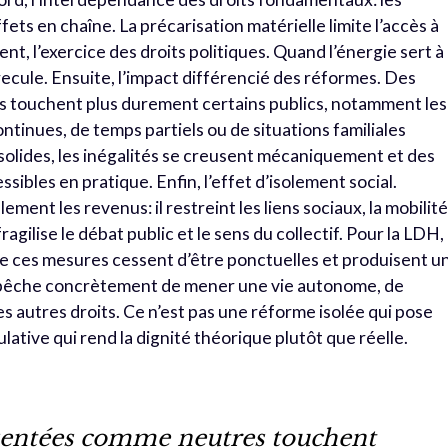
ets en chaîne. La précarisation matérielle limite l’accès à
ent, l’exercice des droits politiques. Quand l’énergie sert à
recule.
Ensuite, l’impact différencié des réformes. Des
touchent plus durement certains publics, notamment les
ntinues, de temps partiels ou de situations familiales
 solides, les inégalités se creusent mécaniquement et des
ssibles en pratique.
Enfin, l’effet d’isolement social.
ment les revenus: il restreint les liens sociaux, la mobilit
fragilise le débat public et le sens du collectif.
Pour la LDH,
sque ces mesures cessent d’être ponctuelles et produisent u
mpêche concrètement de mener une vie autonome, de
ses autres droits. Ce n’est pas une réforme isolée qui pose
tive qui rend la dignité théorique plutôt que réelle.
sentées comme neutres touchent