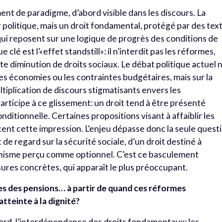
t de paradigme, d’abord visible dans les discours. La
r politique, mais un droit fondamental, protégé par des tex
qui reposent sur une logique de progrès des conditions de
e clé est l’«effet standstill»: il n’interdit pas les réformes,
ute diminution de droits sociaux. Le débat politique actuel 
es économies ou les contraintes budgétaires, mais sur la
ltiplication de discours stigmatisants envers les
participe à ce glissement: un droit tend à être présenté
itionnelle. Certaines propositions visant à affaiblir les
cent cette impression.
L’enjeu dépasse donc la seule quest
 de regard sur la sécurité sociale, d’un droit destiné à
anisme perçu comme optionnel. C’est ce basculement
ures concrètes, qui apparaît le plus préoccupant.
s des pensions… à partir de quand ces réformes
tteinte à la dignité?
ord, l’interdépendance des droits fondamentaux: les