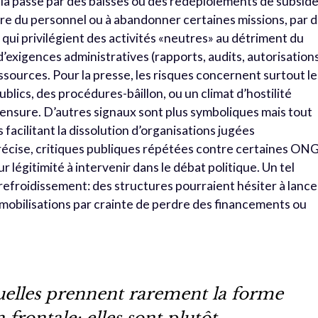
la passe par des baisses ou des redéploiements de subsid
uire du personnel ou à abandonner certaines missions, par 
 qui privilégient des activités «neutres» au détriment du
d’exigences administratives (rapports, audits, autorisation
ources. Pour la presse, les risques concernent surtout le
lics, des procédures-bâillon, ou un climat d’hostilité
ensure. D’autres signaux sont plus symboliques mais tout
 facilitant la dissolution d’organisations jugées
précise, critiques publiques répétées contre certaines ON
r légitimité à intervenir dans le débat politique. Un tel
refroidissement: des structures pourraient hésiter à lance
mobilisations par crainte de perdre des financements ou
tuelles prennent rarement la forme