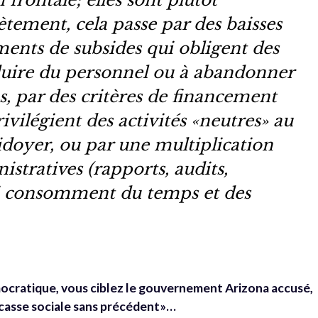
 frontale; elles sont plutôt
ètement, cela passe par des baisses
ents de subsides qui obligent des
éduire du personnel ou à abandonner
s, par des critères de financement
rivilégient des activités «neutres» au
idoyer, ou par une multiplication
istratives (rapports, audits,
ui consomment du temps et des
mocratique, vous ciblez le gouvernement Arizona accusé,
«casse sociale sans précédent»…