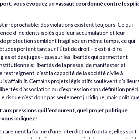
pport, vous évoquez un «assaut coordonné contre les pili
t irréprochable: des violations existent toujours. Ce qui
stence d’incidents isolés que leur accumulation et leur
de protection semblent fragilisés en même temps, ce qui
tudes portent tant sur l’État de droit – c’est-à-dire
les et des juges – que sur les libertés qui permettent
nstitutionnels: libertés de la presse, de manifester et
 restreignent, c’est la capacité de la société civile à
i s’affaiblit
.
Certains projets législatifs soulèvent d’ailleur
libertés d’association ou d’expression sans définition préc
 Le risque n’est donc pas seulement juridique, mais politiq
et aux pressions qui l’entourent, quel projet politique
e vous indiquez?
 rarement la forme d’une interdiction frontale; elles sont