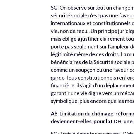
SG: On observe surtout un changemen
sécurité sociale n’est pas une faveu
internationaux et constitutionnels 
vie, non de recul.
Un principe juridiqu
mais oblige à justifier clairement to
porte pas seulement sur l’ampleur d
légitimité même de ces droits.
La mu
bénéficiaires de la Sécurité sociale 
comme un soupçon ou une faveur cond
garde-fous constitutionnels renfor
financière: il s’agit d’un déplacement
garantir une vie digne vers un méc
symbolique, plus encore que les mes
AÉ: Limitation du chômage, réforme
deviennent-elles, pour la LDH, une a
SG: Trois éléments ressortent. D’ab