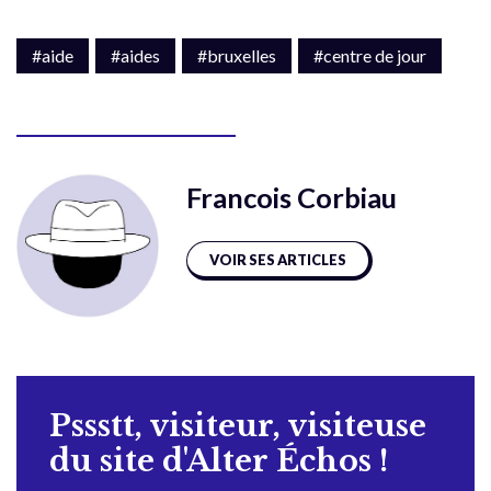
#aide
#aides
#bruxelles
#centre de jour
Francois Corbiau
VOIR SES ARTICLES
Pssstt, visiteur, visiteuse
du site d'Alter Échos !