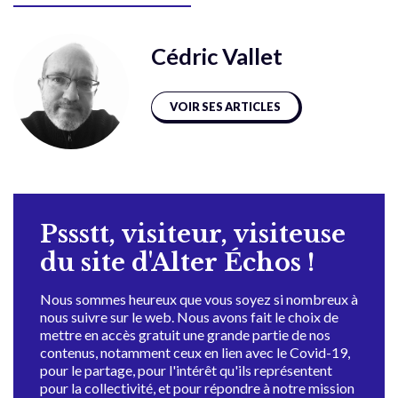
Cédric Vallet
VOIR SES ARTICLES
Pssstt, visiteur, visiteuse
du site d'Alter Échos !
Nous sommes heureux que vous soyez si nombreux à
nous suivre sur le web. Nous avons fait le choix de
mettre en accès gratuit une grande partie de nos
contenus, notamment ceux en lien avec le Covid-19,
pour le partage, pour l'intérêt qu'ils représentent
pour la collectivité, et pour répondre à notre mission