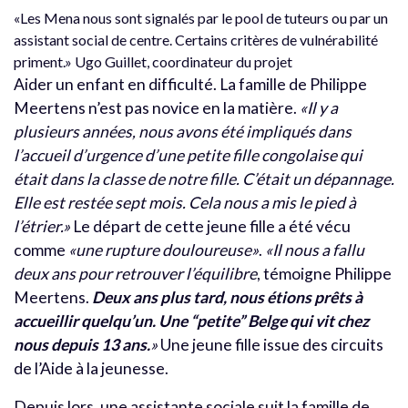
«Les Mena nous sont signalés par le pool de tuteurs ou par un
assistant social de centre. Certains critères de vulnérabilité
priment.» Ugo Guillet, coordinateur du projet
Aider un enfant en difficulté. La famille de Philippe
Meertens n’est pas novice en la matière.
«Il y a
plusieurs années, nous avons été impliqués dans
l’accueil d’urgence d’une petite fille congolaise qui
était dans la classe de notre fille. C’était un dépannage.
Elle est restée sept mois. Cela nous a mis le pied à
l’étrier.»
Le départ de cette jeune fille a été vécu
comme
«une rupture douloureuse»
.
«Il nous a fallu
deux ans pour retrouver l’équilibre
, témoigne Philippe
Meertens.
Deux ans plus tard, nous étions prêts à
accueillir quelqu’un. Une “petite” Belge qui vit chez
nous depuis 13 ans.
»
Une jeune fille issue des circuits
de l’Aide à la jeunesse.
Depuis lors, une assistante sociale suit la famille de