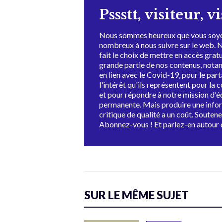
Pssstt, visiteur, v
Nous sommes heureux que vous soye
nombreux à nous suivre sur le web. 
fait le choix de mettre en accès grat
grande partie de nos contenus, not
en lien avec le Covid-19, pour le par
l'intérêt qu'ils représentent pour la c
et pour répondre à notre mission d'
permanente. Mais produire une info
critique de qualité a un coût. Souten
Abonnez-vous ! Et parlez-en autour 
SUR LE MÊME SUJET