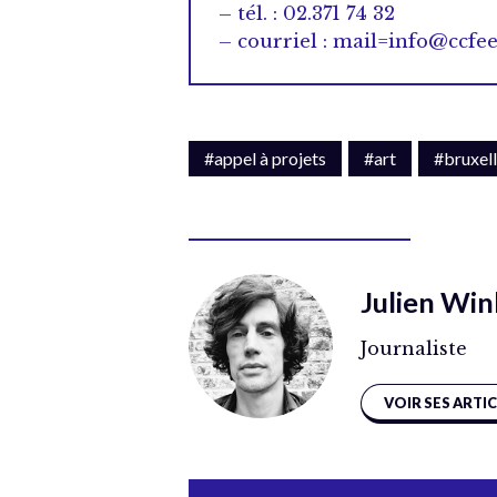
– tél. : 02.371 74 32
– courriel : mail=info@ccfe
#appel à projets
#art
#bruxel
Julien Win
Journaliste
VOIR SES ARTI