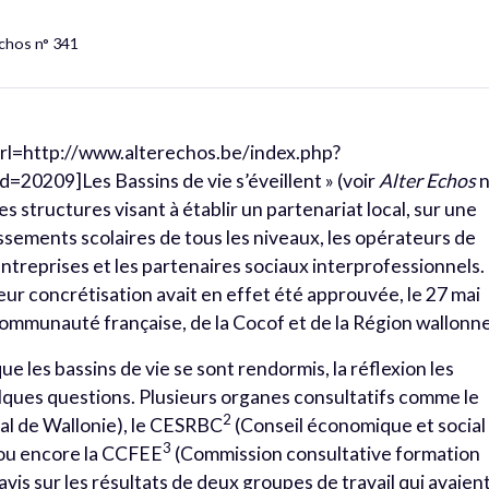
Échos n° 341
 [url=http://www.alterechos.be/index.php?
209]Les Bassins de vie s’éveillent » (voir
Alter Echos
n
es structures visant à établir un partenariat local, sur une
ssements scolaires de tous les niveaux, les opérateurs de
entreprises et les partenaires sociaux interprofessionnels.
eur concrétisation avait en effet été approuvée, le 27 mai
ommunauté française, de la Cocof et de la Région wallonne
que les bassins de vie se sont rendormis, la réflexion les
ues questions. Plusieurs organes consultatifs comme le
2
al de Wallonie), le CESRBC
(Conseil économique et social
3
 ou encore la CCFEE
(Commission consultative formation
is sur les résultats de deux groupes de travail qui avaien