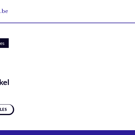
e.be
les
kel
CLES