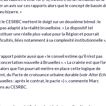
r un avis sur ces rapports alors que le concept de bassin d
eu bizarre. »
t le CESRBC mettent le doigt sur un deuxième bémol : le
as adapté à la réalité bruxelloise. « Le dispositif tel
stituer une réelle plus-value pour la Région et pourrait
cultés, liées notamment à sa complexité institutionnelle »
pport pointe aussi que « le conseil estime qu’il n’est pas
oncertation nouvelle à Bruxelles ». « La crainte est que l’o
 alors que l’on pourrait mettre en place cette logique de
nt, du Pacte de croissance urbaine durable (voir
Alter Ech
uxelles : après le contrat, le pacte ») », commente Marc
ions au CESRBC.