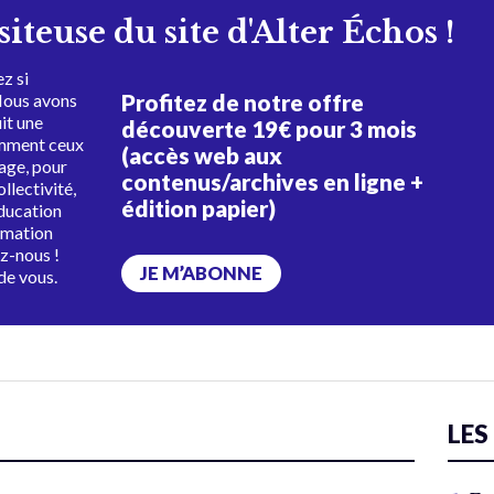
isiteuse du site d'Alter Échos !
z si
Profitez de notre offre
Nous avons
uit une
découverte 19€ pour 3 mois
amment ceux
(accès web aux
tage, pour
contenus/archives en ligne +
ollectivité,
édition papier)
éducation
rmation
ez-nous !
JE M’ABONNE
de vous.
LES