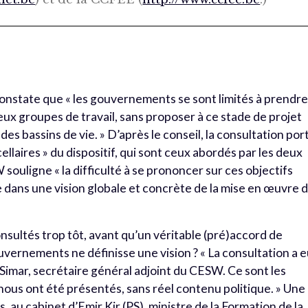
onstate que « les gouvernements se sont limités à prendr
ux groupes de travail, sans proposer à ce stade de projet
es bassins de vie. » D’après le conseil, la consultation por
cellaires » du dispositif, qui sont ceux abordés par les deux
 souligne « la difficulté à se prononcer sur ces objectifs
ire dans une vision globale et concrète de la mise en œuvre 
nsultés trop tôt, avant qu’un véritable (pré)accord de
uvernements ne définisse une vision ? « La consultation a 
uc Simar, secrétaire général adjoint du CESW. Ce sont les
 nous ont été présentés, sans réel contenu politique. » Une
s, au cabinet d’Emir Kir (PS), ministre de la Formation de la