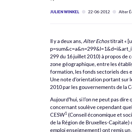
22-06-2012
Alter 
JULIEN WINKEL
Il y a deux ans,
Alter Echos
titrait «
p=sum&c=a&n=299&l=1&d=i&art_id=20
299 du 16 juillet 2010) à propos de c
zone géographique, entre les établi
formation, les fonds sectoriels des 
Une note d’orientation portant sur l
2010 par les gouvernements de la C
Aujourd’hui, si l’on ne peut pas dire 
concernant soulève cependant quelq
1
CESW
(Conseil économique et soci
de la Région de Bruxelles-Capitale)
emploi enseignement) ont remis un av