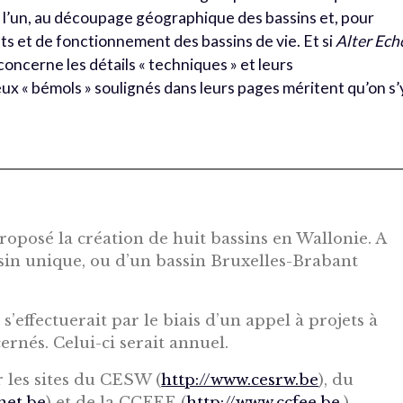
r l’un, au découpage géographique des bassins et, pour
ets et de fonctionnement des bassins de vie. Et si
Alter Ech
 concerne les détails « techniques » et leurs
x « bémols » soulignés dans leurs pages méritent qu’on s’
roposé la création de huit bassins en Wallonie. A
ssin unique, ou d’un bassin Bruxelles-Brabant
s’effectuerait par le biais d’un appel à projets à
ernés. Celui-ci serait annuel.
r les sites du CESW (
http://www.cesrw.be
), du
net.be
) et de la CCFEE (
http://www.ccfee.be
.)