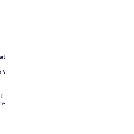
,
ait
t à
dû
rce