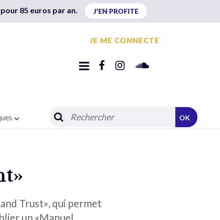
 pour 85 euros par an.
J'EN PROFITE
JE ME CONNECTE
ques
OK
nt»
and Trust», qui permet
publier un «Manuel