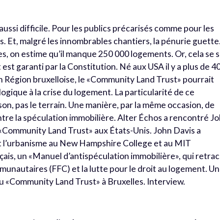
ussi difficile. Pour les publics précarisés comme pour les
 Et, malgré les innombrables chantiers, la pénurie guett
es, on estime qu’il manque 250 000 logements. Or, cela se s
est garanti par la Constitution. Né aux USA il y a plus de 4
 Région bruxelloise, le «Community Land Trust» pourrait
gique à la crise du logement. La particularité de ce
son, pas le terrain. Une manière, par la même occasion, de
contre la spéculation immobilière. Alter Échos a rencontré J
«Community Land Trust» aux États-Unis. John Davis a
et l’urbanisme au New Hampshire College et au MIT
ançais, un «Manuel d’antispéculation immobilière», qui retra
mmunautaires (FFC) et la lutte pour le droit au logement. Un
 du «Community Land Trust» à Bruxelles. Interview.