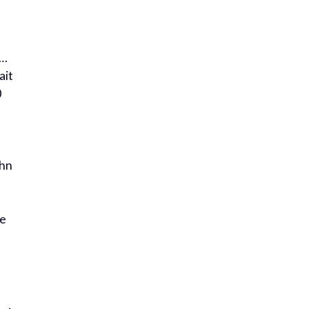
e…
ait
0
ohn
ce