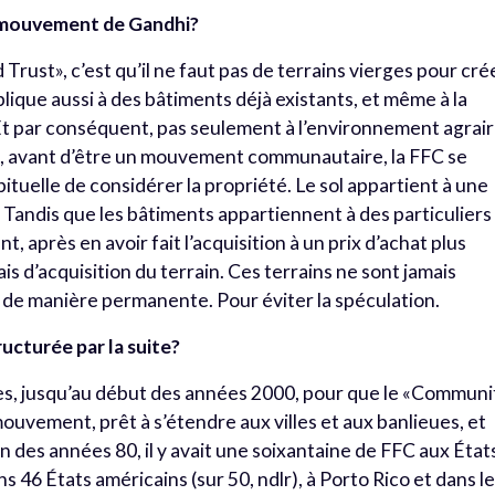
u mouvement de Gandhi?
ust», c’est qu’il ne faut pas de terrains vierges pour cré
ique aussi à des bâtiments déjà existants, et même à la
 Et par conséquent, pas seulement à l’environnement agrair
it, avant d’être un mouvement communautaire, la FFC se
tuelle de considérer la propriété. Le sol appartient à une
f. Tandis que les bâtiments appartiennent à des particuliers
, après en avoir fait l’acquisition à un prix d’achat plus
s d’acquisition du terrain. Ces terrains ne sont jamais
é de manière permanente. Pour éviter la spéculation.
ucturée par la suite?
ies, jusqu’au début des années 2000, pour que le «Communi
ouvement, prêt à s’étendre aux villes et aux banlieues, et
fin des années 80, il y avait une soixantaine de FFC aux État
ns 46 États américains (sur 50, ndlr), à Porto Rico et dans l