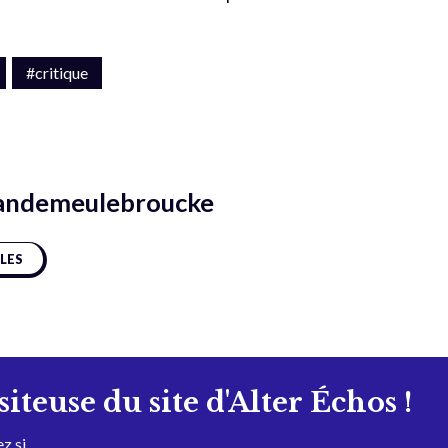
#critique
andemeulebroucke
CLES
isiteuse du site d'Alter Échos !
z si