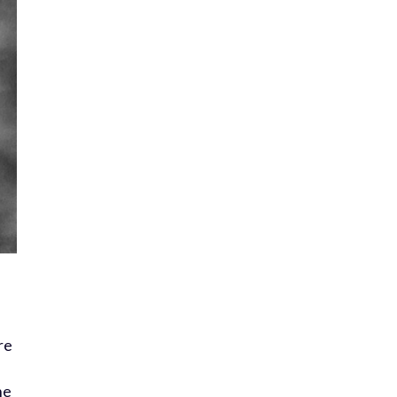
re
ne