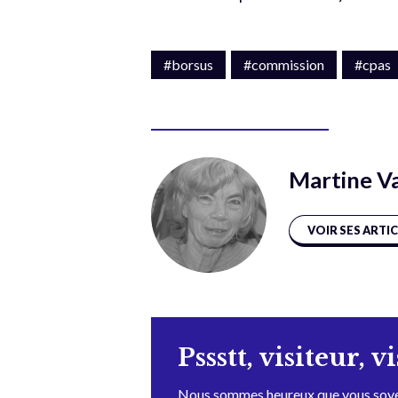
#borsus
#commission
#cpas
Martine V
VOIR SES ARTI
Pssstt, visiteur, v
Nous sommes heureux que vous soye