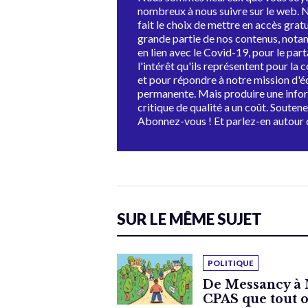
nombreux à nous suivre sur le web. 
fait le choix de mettre en accès grat
grande partie de nos contenus, not
en lien avec le Covid-19, pour le par
l'intérêt qu'ils représentent pour la c
et pour répondre à notre mission d'
permanente. Mais produire une info
critique de qualité a un coût. Souten
Abonnez-vous ! Et parlez-en autour 
SUR LE MÊME SUJET
POLITIQUE
De Messancy à 
CPAS que tout 