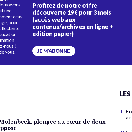
Profitez de notre offre
Nous avons
uit une
découverte 19€ pour 3 mois
amment ceux
(accès web aux
tage, pour
contenus/archives en ligne +
ollectivité,
édition papier)
éducation
rmation
ez-nous !
JE M’ABONNE
de vous.
LES
En
ve
Molenbeek, plongée au cœur de deux
oppose