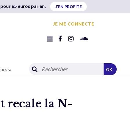
 pour 85 euros par an.
J'EN PROFITE
JE ME CONNECTE
ques
OK
t recale la N-