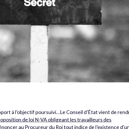
ort à l’objectif poursuivi…Le Conseil d’État vient de rend
roposition de loi N-VA obligeant les travailleurs des
dénoncer au Procureur du Roi tout indice de l’existence d’u