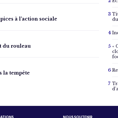
Éc
Ti
ices à l’action sociale
du
In
t du rouleau
« 
cl
fo
Re
s la tempête
Tr
d’
CATIONS
NOUS SOUTENIR