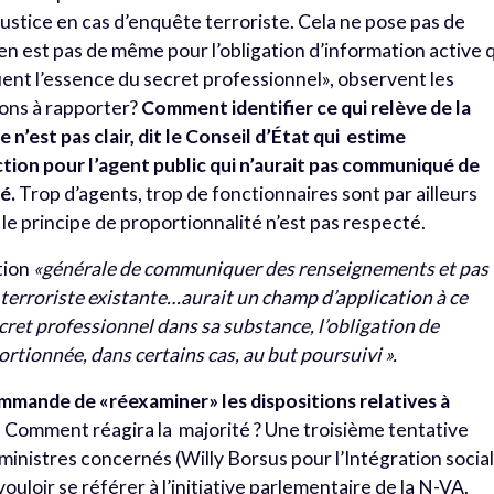
ustice en cas d’enquête terroriste. Cela ne pose pas de
’en est pas de même pour l’obligation d’information active 
nt l’essence du secret professionnel», observent les
ions à rapporter?
Comment identifier ce qui relève de la
 n’est pas clair, dit le Conseil d’État qui estime
tion pour l’agent public qui n’aurait pas communiqué de
é.
Trop d’agents, trop de fonctionnaires sont par ailleurs
i le principe de proportionnalité n’est pas respecté.
ation
«générale de communiquer des renseignements et pas
n terroriste existante…aurait un champ d’application à ce
ecret professionnel dans sa substance, l’obligation de
ortionnée, dans certains cas, au but poursuivi ».
mmande de «réexaminer» les dispositions relatives à
. Comment réagira la majorité ? Une troisième tentative
 ministres concernés (Willy Borsus pour l’Intégration social
ouloir se référer à l’initiative parlementaire de la N-VA.