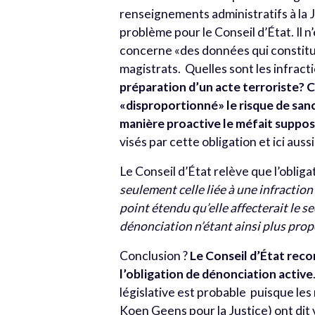
renseignements administratifs à la J
problème pour le Conseil d’État. Il n
concerne «des données qui constitue
magistrats. Quelles sont les infract
préparation d’un acte terroriste? Ce
«disproportionné» le risque de sanc
manière proactive le méfait suppos
visés par cette obligation et ici auss
Le Conseil d’État relève que l’oblig
seulement celle liée à une infractio
point étendu qu’elle affecterait le s
dénonciation n’étant ainsi plus prop
Conclusion ?
Le Conseil d’État reco
l’obligation de dénonciation active
législative est probable puisque les
Koen Geens pour la Justice) ont dit v