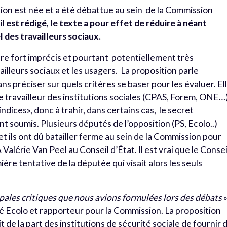
tion est née et a été débattue au sein de la Commission
il est rédigé, le texte a pour effet de réduire à néant
 des travailleurs sociaux.
re fort imprécis et pourtant potentiellement très
lleurs sociaux et les usagers. La proposition parle
ans préciser sur quels critères se baser pour les évaluer. El
le travailleur des institutions sociales (CPAS, Forem, ONE…
indices», donc à trahir, dans certains cas, le secret
nt soumis. Plusieurs députés de l’opposition (PS, Ecolo..)
 et ils ont dû batailler ferme au sein de la Commission pour
alérie Van Peel au Conseil d’État. Il est vrai que le Consei
ère tentative de la députée qui visait alors les seuls
ipales critiques que nous avions formulées lors des débats
»
 Ecolo et rapporteur pour la Commission. La proposition
t de la part des institutions de sécurité sociale de fournir 