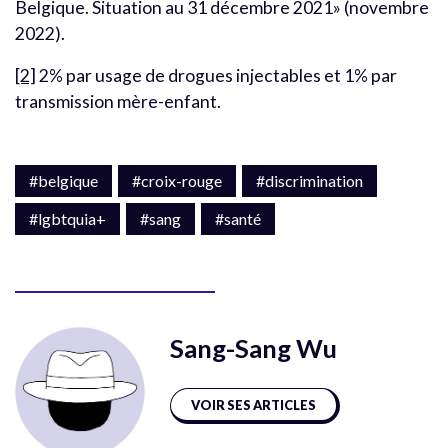
Belgique. Situation au 31 décembre 2021» (novembre
2022).
[2]
2% par usage de drogues injectables et 1% par
transmission mère-enfant.
#belgique
#croix-rouge
#discrimination
#lgbtquia+
#sang
#santé
Sang-Sang Wu
VOIR SES ARTICLES