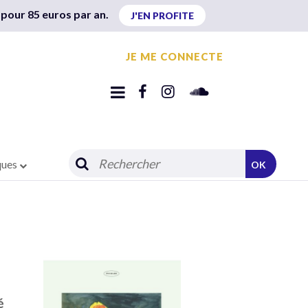
 pour 85 euros par an.
J'EN PROFITE
JE ME CONNECTE
ques
OK
é