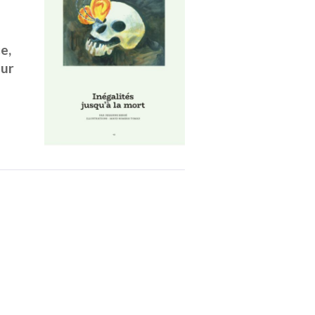
ce,
our