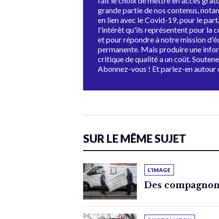
fait le choix de mettre en accès grat
grande partie de nos contenus, not
en lien avec le Covid-19, pour le par
l'intérêt qu'ils représentent pour la c
et pour répondre à notre mission d'
permanente. Mais produire une info
critique de qualité a un coût. Souten
Abonnez-vous ! Et parlez-en autour 
SUR LE MÊME SUJET
L'IMAGE
Des compagnons