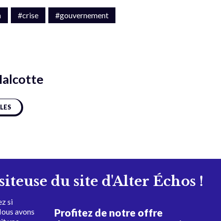
n
#crise
#gouvernement
Malcotte
CLES
isiteuse du site d'Alter Échos !
z si
Profitez de notre offre
Nous avons