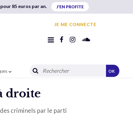
 pour 85 euros par an.
J'EN PROFITE
JE ME CONNECTE
ques
OK
à droite
es criminels par le parti