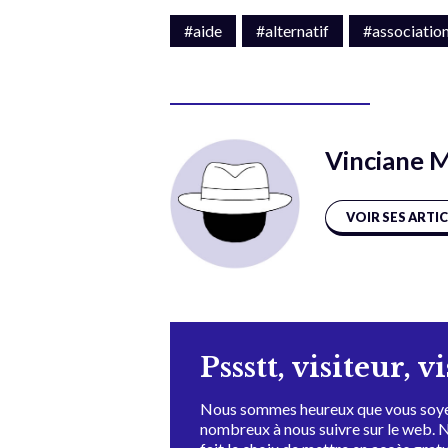
#aide
#alternatif
#associatio
Vinciane 
VOIR SES ARTI
Pssstt, visiteur, v
Nous sommes heureux que vous soye
nombreux à nous suivre sur le web. 