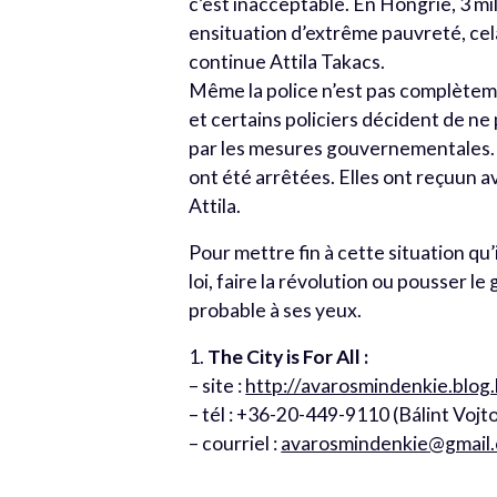
c’est inacceptable. En Hongrie, 3 mi
ensituation d’extrême pauvreté, cela f
continue Attila Takacs.
Même la police n’est pas complète
et certains policiers décident de ne 
par les mesures gouvernementales. Ma
ont été arrêtées. Elles ont reçuun 
Attila.
Pour mettre fin à cette situation qu’il
loi, faire la révolution ou pousser
probable à ses yeux.
1.
The City is For All :
– site :
http://avarosmindenkie.blog
– tél : +36-20-449-9110 (Bálint Vojt
– courriel :
avarosmindenkie@gmail