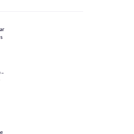
ar
es
 –
r
se