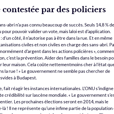
 contestée par des policiers
 sans-abri n’a pas connu beaucoup de succès. Seuls 14,8 % de
 pour pouvoir valider un vote, mais laloi est d’application.
d’un côté, il n’autorise pas à être dans la rue. Et en même
nisations civiles et non civiles en charge des sans-abri. P
normément d’argent dans les actions policières », comme
ion, c’est la prévention. Aider des familles dans le besoin p
er leur maison. Cela coûte nettementmoins cher à l’état qu
dans la rue ! » Le gouvernement ne semble pas chercher de
tsvides à Budapest.
, fait réagir les instances internationales. L’ONU s’indigne
 crédibilité sur lascène mondiale. « Le gouvernement s’e
tier. Les prochaines élections seront en 2014, mais le
à ! Il ne représente qu’une infime partie de la population 