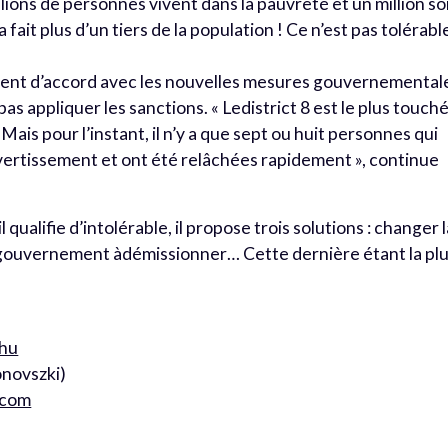
llions de personnes vivent dans la pauvreté et un million s
ait plus d’un tiers de la population ! Ce n’est pas tolérable
ment d’accord avec les nouvelles mesures gouvernemental
pas appliquer les sanctions. « Ledistrict 8 est le plus touch
is pour l’instant, il n’y a que sept ou huit personnes qui
avertissement et ont été relâchées rapidement », continue
 qualifie d’intolérable, il propose trois solutions : changer 
 le gouvernement àdémissionner… Cette dernière étant la pl
.hu
onovszki)
.com