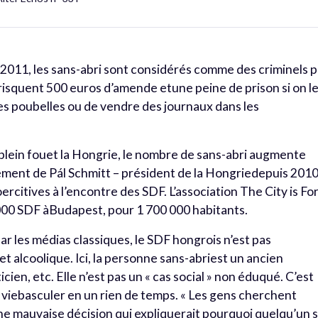
011, les sans-abri sont considérés comme des criminels p
s risquent 500 euros d’amende etune peine de prison si on l
 les poubelles ou de vendre des journaux dans les
e plein fouet la Hongrie, le nombre de sans-abri augmente
nement de Pál Schmitt – président de la Hongriedepuis 2010
citives à l’encontre des SDF. L’association The City is Fo
 000 SDF àBudapest, pour 1 700 000 habitants.
r les médias classiques, le SDF hongrois n’est pas
et alcoolique. Ici, la personne sans-abriest un ancien
cien, etc. Elle n’est pas un « cas social » non éduqué. C’est
viebasculer en un rien de temps. « Les gens cherchent
ne mauvaise décision qui expliquerait pourquoi quelqu’un 