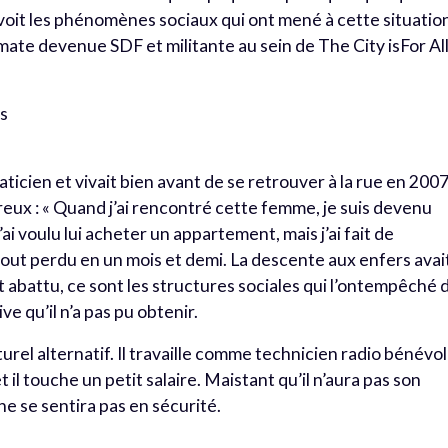
voit les phénomènes sociaux qui ont mené à cette situation
ate devenue SDF et militante au sein de The City isFor All
cs
maticien et vivait bien avant de se retrouver à la rue en 2007
eux : « Quand j’ai rencontré cette femme, je suis devenu
J’ai voulu lui acheter un appartement, mais j’ai fait de
tout perdu en un mois et demi. La descente aux enfers avai
 abattu, ce sont les structures sociales qui l’ontempêché 
ve qu’il n’a pas pu obtenir.
lturel alternatif. Il travaille comme technicien radio bénévo
et il touche un petit salaire. Maistant qu’il n’aura pas son
ne se sentira pas en sécurité.