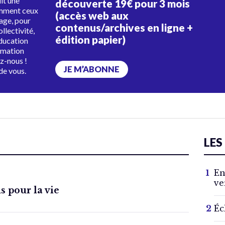
uit une
découverte 19€ pour 3 mois
amment ceux
(accès web aux
tage, pour
contenus/archives en ligne +
ollectivité,
édition papier)
éducation
rmation
ez-nous !
JE M’ABONNE
de vous.
LES
En
ve
 pour la vie
Éc