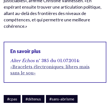
justiciables», affirme Christine Vanhessen. «En
espérant ensuite trouver une articulation politique,
allant au-delà des frontières des niveaux de
compétences, et qui permettre une meilleure
cohérence.»
En savoir plus
Alter Échos
n° 385 du 01.07.2014:
«Bracelets électroniques: libres mais
sans le sou»
#cpas
#détenus
#sans-abrisme