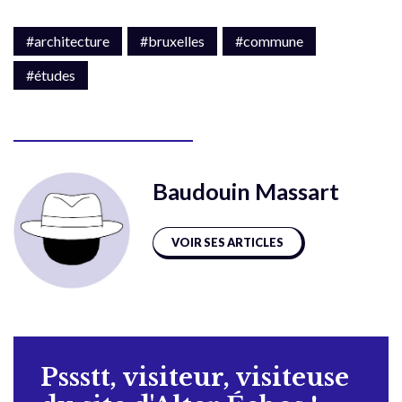
#architecture
#bruxelles
#commune
#études
Baudouin Massart
VOIR SES ARTICLES
Pssstt, visiteur, visiteuse