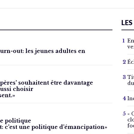
LES
En
ve
urn-out: les jeunes adultes en
Éc
Ti
pères’ souhaitent être davantage
du
ussi choisir
sent.»
In
« 
cl
e politique
fo
 c’est une politique d’émancipation»