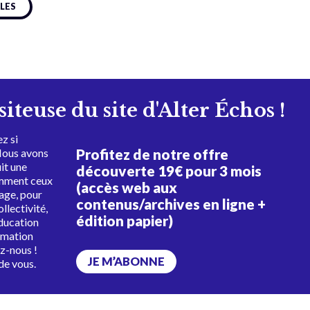
CLES
isiteuse du site d'Alter Échos !
z si
Profitez de notre offre
Nous avons
uit une
découverte 19€ pour 3 mois
amment ceux
(accès web aux
tage, pour
contenus/archives en ligne +
ollectivité,
édition papier)
éducation
rmation
ez-nous !
JE M’ABONNE
de vous.