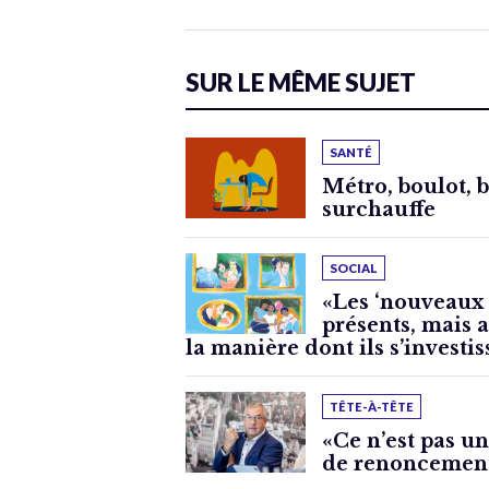
SUR LE MÊME SUJET
SANTÉ
Métro, boulot, b
surchauffe
SOCIAL
«Les ‘nouveaux 
présents, mais a
la manière dont ils s’investis
TÊTE-À-TÊTE
«Ce n’est pas un
de renoncement: