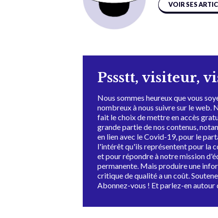
VOIR SES ARTI
Pssstt, visiteur, v
Nous sommes heureux que vous soye
nombreux à nous suivre sur le web. 
fait le choix de mettre en accès grat
grande partie de nos contenus, not
en lien avec le Covid-19, pour le par
l'intérêt qu'ils représentent pour la c
et pour répondre à notre mission d'
permanente. Mais produire une info
critique de qualité a un coût. Souten
Abonnez-vous ! Et parlez-en autour 