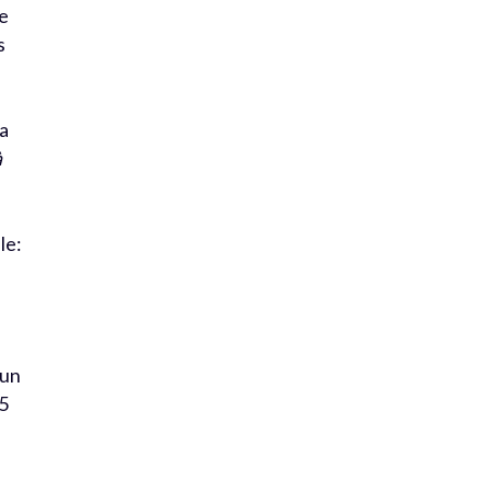
e
s
la
à
le:
’un
35