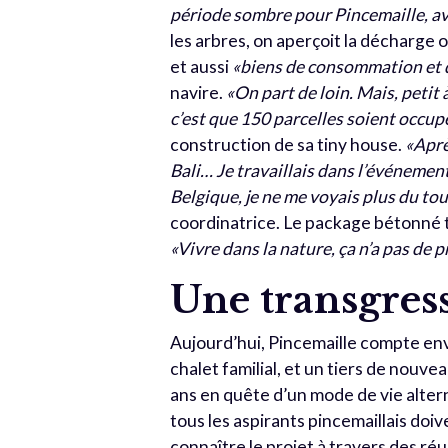
période sombre pour Pincemaille, ave
les arbres, on aperçoit la décharge
et aussi
«biens de consommation et
navire.
«On part de loin. Mais, petit 
c’est que 150 parcelles soient occup
construction de sa tiny house.
«Aprè
Bali… Je travaillais
dans l’événementi
Belgique, je ne me voyais plus du to
coordinatrice. Le package bétonné t
«Vivre dans la nature, ça n’a pas de p
Une transgres
Aujourd’hui, Pincemaille compte envi
chalet familial, et un tiers de nouve
ans en quête d’un mode de vie alterna
tous les aspirants pincemaillais do
connaître le projet à travers des r