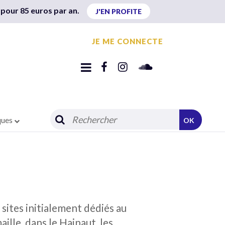
 pour 85 euros par an.
J'EN PROFITE
JE ME CONNECTE
ques
OK
ites initialement dédiés au
ille, dans le Hainaut, les