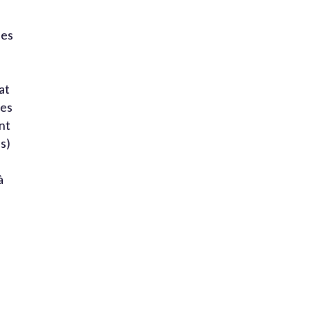
nes
at
les
nt
s)
à
e