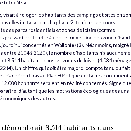
tel qu’il va.
 visait à reloger les habitants des campings et sites en zo
uvelles installations. La phase 2, toujours en cours,
s des parcs résidentiels et zones de loisirs (comme
tes pouvant prétendre à une reconversion en «zone d’habit
ujourd’hui concernés en Wallonie) (3). Néanmoins, malgré 
 entre 2004 à 2020), le nombre d’habitants n’a aucuneme
ait 8.514 habitants dans les zones de loisirs (4.084 ménage
 (4). Un chiffre qui doit être majoré, compte tenu du fait
 n’adhèrent pas au Plan HP et que certaines continuent 
: 12.000 habitants seraient en
réalité concernés. Signe qu
paraître, d’autant que les motivations écologiques des uns
s économiques des autres…
n dénombrait 8.514 habitants dans