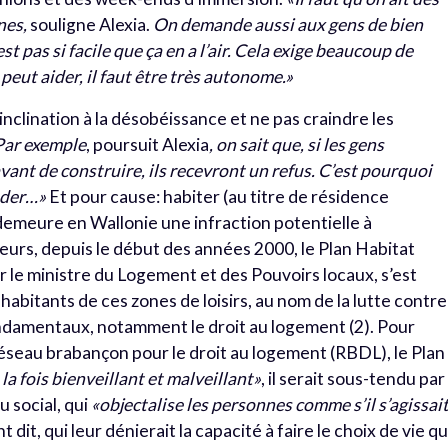
nes,
souligne Alexia.
On demande aussi aux gens de bien
est pas si facile que ça en a l’air. Cela exige beaucoup de
eut aider, il faut être très autonome.»
inclination à la désobéissance et ne pas craindre les
Par exemple
, poursuit Alexia
, on sait que, si les gens
nt de construire, ils recevront un refus. C’est pourquoi
nder…»
Et pour cause: habiter (au titre de résidence
 demeure en Wallonie une infraction potentielle à
leurs, depuis le début des années 2000, le Plan Habitat
le ministre du Logement et des Pouvoirs locaux, s’est
abitants de ces zones de loisirs, au nom de la lutte contre
ondamentaux, notamment le droit au logement (2).
Pour
éseau brabançon pour le droit au logement (RBDL), le Plan
 la fois bienveillant et malveillant»
, il serait sous-tendu par
u social
, qui
«objectalise les personnes comme s’il s’agissai
dit, qui leur dénierait la capacité à faire le choix de vie qu