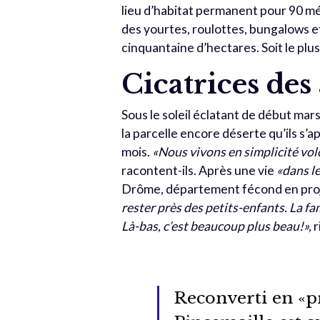
lieu d’habitat permanent pour 90 mén
des yourtes, roulottes, bungalows et 
cinquantaine d’hectares. Soit le plu
Cicatrices de
Sous le soleil éclatant de début mar
la parcelle encore déserte qu’ils s
mois.
«Nous vivons en simplicité volo
racontent-ils. Après une vie
«dans l
Drôme, département fécond en proje
rester près des petits-enfants. La fam
Là-bas, c’est beaucoup plus beau!»,
r
Reconverti en «pr