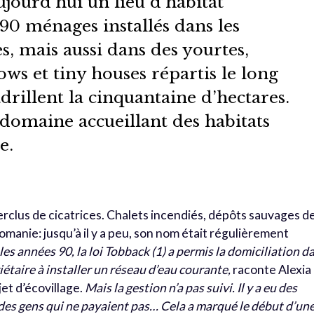
ujourd’hui un lieu d’habitat
0 ménages installés dans les
es, mais aussi dans des yourtes,
ows et tiny houses répartis le long
adrillent la cinquantaine d’hectares.
e domaine accueillant des habitats
e.
erclus de cicatrices. Chalets incendiés, dépôts sauvages d
manie: jusqu’à il y a peu, son nom était régulièrement
les années 90, la loi Tobback
(1) a permis la domiciliation d
riétaire à installer un réseau d’eau courante,
raconte Alexia
jet d’écovillage.
Mais la gestion n’a pas suivi. Il y a eu des
des gens qui ne payaient pas… Cela a marqué le début d’un