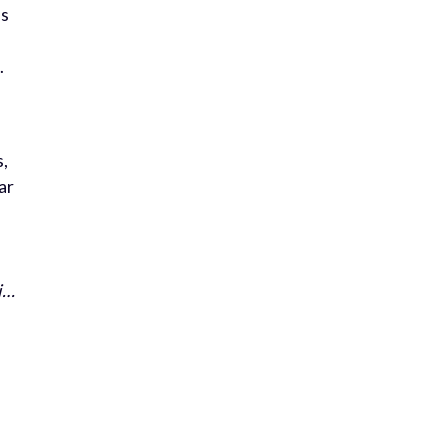
ns
.
s,
ar
ci…