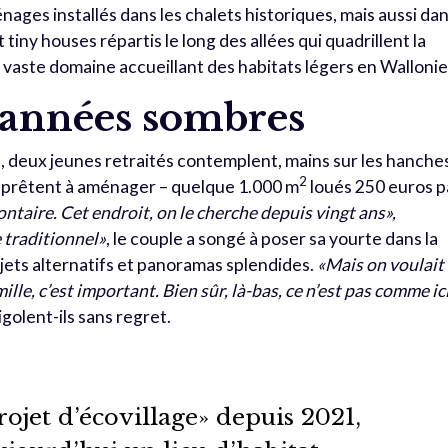
ages installés dans les chalets historiques, mais aussi da
tiny houses répartis le long des allées qui quadrillent la
s vaste domaine accueillant des habitats légers en Wallonie
s années sombres
s, deux jeunes retraités contemplent, mains sur les hanche
2
’apprêtent à aménager – quelque 1.000 m
loués 250 euros p
ntaire. Cet endroit, on le cherche depuis vingt ans»,
e traditionnel»
, le couple a songé à poser sa yourte dans la
ts alternatifs et panoramas splendides.
«Mais on voulait
ille, c’est important. Bien sûr, là-bas, ce n’est pas comme i
igolent-ils sans regret.
ojet d’écovillage» depuis 2021,