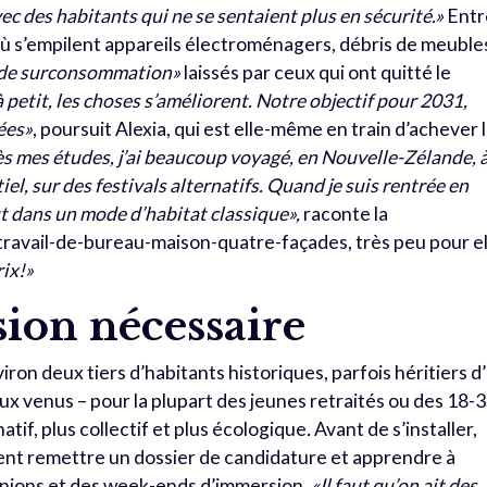
c des habitants qui ne se sentaient plus en sécurité.»
Entr
 où s’empilent appareils électroménagers, débris de meuble
 de surconsommation»
laissés par ceux qui ont quitté le
à petit, les choses s’améliorent. Notre objectif pour 2031,
ées»
, poursuit Alexia, qui est elle-même en train d’achever 
s mes études, j’ai beaucoup voyagé, en Nouvelle-Zélande, 
el, sur des festivals alternatifs. Quand je suis rentrée en
ut dans un mode d’habitat classique»,
raconte la
ravail-de-bureau-maison-quatre-façades, très peu pour el
rix!»
sion nécessaire
ron deux tiers d’habitants historiques, parfois héritiers d
aux venus – pour la plupart des jeunes retraités ou des 18-
tif, plus collectif et plus écologique
.
Avant de s’installer,
ivent remettre un dossier de candidature et apprendre à
éunions et des week-ends d’immersion.
«Il faut qu’on ait des