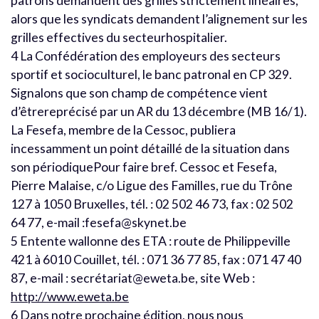
patrons demandent des grilles strictement linéaires,
alors que les syndicats demandent l’alignement sur les
grilles effectives du secteurhospitalier.
4 La Confédération des employeurs des secteurs
sportif et socioculturel, le banc patronal en CP 329.
Signalons que son champ de compétence vient
d’êtrereprécisé par un AR du 13 décembre (MB 16/1).
La Fesefa, membre de la Cessoc, publiera
incessamment un point détaillé de la situation dans
son périodiquePour faire bref. Cessoc et Fesefa,
Pierre Malaise, c/o Ligue des Familles, rue du Trône
127 à 1050 Bruxelles, tél. : 02 502 46 73, fax : 02 502
64 77, e-mail :fesefa@skynet.be
5 Entente wallonne des ETA : route de Philippeville
421 à 6010 Couillet, tél. : 071 36 77 85, fax : 071 47 40
87, e-mail : secrétariat@eweta.be, site Web :
http://www.eweta.be
6 Dans notre prochaine édition, nous nous