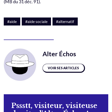
(MB du 31 déc. 91).
#aide
#aide sociale
#alternatif
Alter Échos
VOIR SES ARTICLES
Pssstt, visiteur, visiteuse