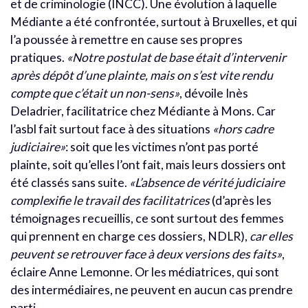
et de criminologie (INCC). Une évolution à laquelle
Médiante a été confrontée, surtout à Bruxelles, et qui
l’a poussée à remettre en cause ses propres
pratiques.
«Notre postulat de base était d’intervenir
après dépôt d’une plainte, mais on s’est vite rendu
compte que c’était un non-sens»
, dévoile Inès
Deladrier, facilitatrice chez Médiante à Mons. Car
l’asbl fait surtout face à des situations
«hors cadre
judiciaire»
: soit que les victimes n’ont pas porté
plainte, soit qu’elles l’ont fait, mais leurs dossiers ont
été classés sans suite.
«L’absence de vérité judiciaire
complexifie le travail des facilitatrices
(d’après les
témoignages recueillis, ce sont surtout des femmes
qui prennent en charge ces dossiers, NDLR),
car elles
peuvent se retrouver face à deux versions des faits»
,
éclaire Anne Lemonne. Or les médiatrices, qui sont
des intermédiaires, ne peuvent en aucun cas prendre
parti.