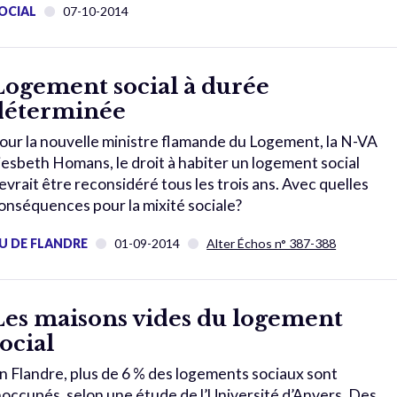
OCIAL
07-10-2014
Logement social à durée
déterminée
our la nouvelle ministre flamande du Logement, la N-VA
iesbeth Homans, le droit à habiter un logement social
evrait être reconsidéré tous les trois ans. Avec quelles
onséquences pour la mixité sociale?
U DE FLANDRE
01-09-2014
Alter Échos n° 387-388
Les maisons vides du logement
social
n Flandre, plus de 6 % des logements sociaux sont
noccupés, selon une étude de l’Université d’Anvers. Des