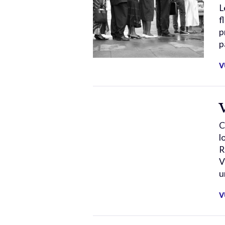
L
f
p
p
V
C
l
R
V
u
V