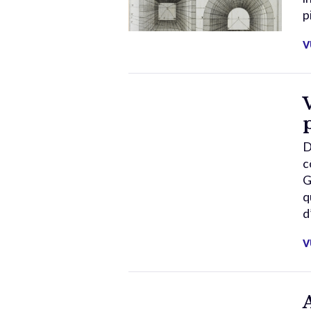
p
V
D
c
G
q
d
V