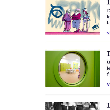
D
l
b
V
U
l
f
V