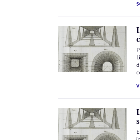
S
P
L
d
c
V
E
i