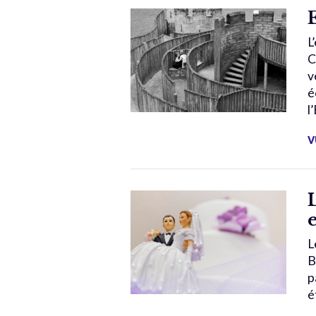
L
C
v
é
l
V
L
B
p
é