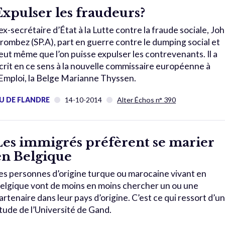
Expulser les fraudeurs?
’ex-secrétaire d’État à la Lutte contre la fraude sociale, Jo
rombez (SP.A), part en guerre contre le dumping social et
eut même que l’on puisse expulser les contrevenants. Il a
crit en ce sens à la nouvelle commissaire européenne à
’Emploi, la Belge Marianne Thyssen.
U DE FLANDRE
14-10-2014
Alter Échos n° 390
Les immigrés préfèrent se marier
en Belgique
es personnes d’origine turque ou marocaine vivant en
elgique vont de moins en moins chercher un ou une
artenaire dans leur pays d’origine. C’est ce qui ressort d’u
tude de l’Université de Gand.