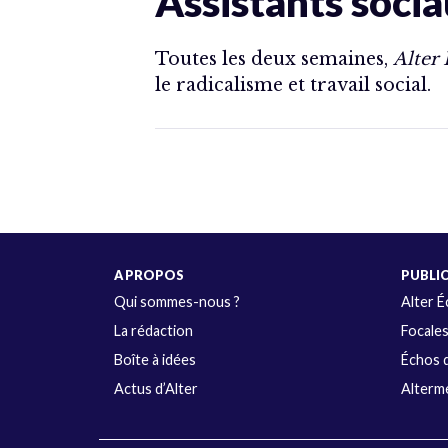
Assistants socia
Toutes les deux semaines,
Alter
le radicalisme et travail social.
A PROPOS
PUBLI
Qui sommes-nous ?
Alter 
La rédaction
Focale
Boîte à idées
Échos d
Actus d’Alter
Alterme