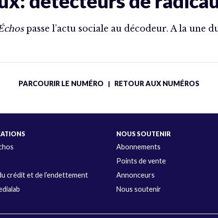
ux: détecteurs de radica
 Échos
passe l’actu sociale au décodeur. A la une 
PARCOURIR LE NUMÉRO
RETOUR AUX NUMÉROS
|
CATIONS
NOUS SOUTENIR
Échos
Abonnements
s
Points de vente
u crédit et de l’endettement
Annonceurs
dialab
Nous soutenir