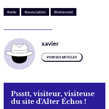
#aide
#association
#bénévolat
xavier
VOIR SES ARTICLES
Pssstt, visiteur, visiteuse
du site d'Alter Échos !