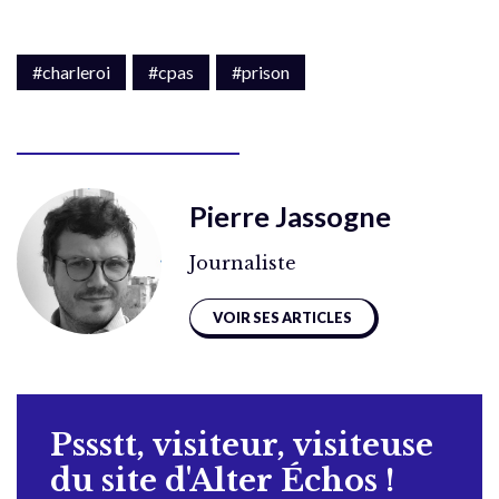
#charleroi
#cpas
#prison
Pierre Jassogne
Journaliste
VOIR SES ARTICLES
Pssstt, visiteur, visiteuse
du site d'Alter Échos !