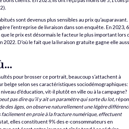
ons clients. En 2023, ils ont reçu pas moins de 5,1 colis p
2).
itués sont devenus plus sensibles au prix qu’auparavant.
ggère l’entreprise de livraison dans son enquête. En 2023, 
que le prix est désormais le facteur le plus important lors 
en 2022. D’où le fait que la livraison gratuite gagne elle auss
où…
nsultés pour brosser ce portrait, beaucoup s’attachent à
r belge selon ses caractéristiques sociodémographiques:
n niveau d’éducation, vit-il plutôt en ville ou à la campagne?
eut pas dire qu’il y ait un paramètre qui sorte du lot,
répo
e des âges, on observe naturellement une légère différenc
s facilement en proie à la fracture numérique, effectuent
stat, elles constituent 9% des e-consommateurs en