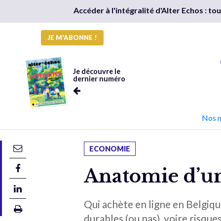
Accéder à l'intégralité d'Alter Echos : t
JE M'ABONNE !
Je découvre le
dernier numéro
Nos 
ECONOMIE
Anatomie d’un
Qui achète en ligne en Belgiq
durables (ou pas), voire risque