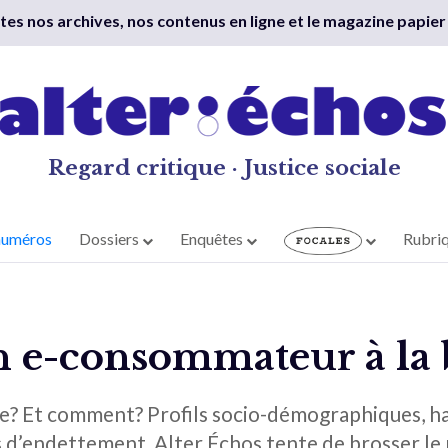
outes nos archives, nos contenus en ligne et le magazine papier
Regard critique · Justice sociale
numéros
Dossiers
Enquêtes
Rubri
 e-consommateur à la 
ue? Et comment? Profils socio-démographiques, ha
s d’endettement, Alter Échos tente de brosser le p