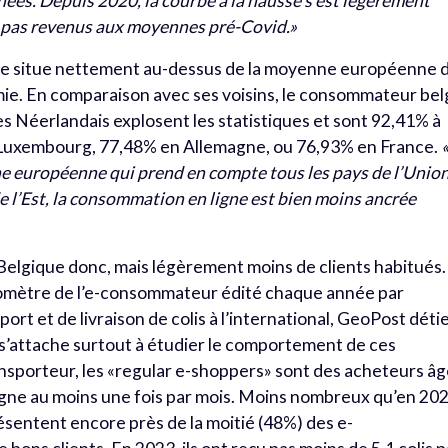
es. Depuis 2020, la courbe à la hausse s’est légèrement
nt pas revenus aux moyennes pré-Covid.»
 se situe nettement au-dessus de la moyenne européenne 
mie. En comparaison avec ses voisins, le consommateur be
les Néerlandais explosent les statistiques et sont 92,41% à
u Luxembourg, 77,48% en Allemagne, ou 76,93% en France.
«
ne européenne qui prend en compte tous les pays de l’Union
 l’Est, la consommation en ligne est bien moins ancrée
Belgique donc, mais légèrement moins de clients habitués.
aromètre de l’e-consommateur édité chaque année par
t et de livraison de colis à l’international, GeoPost déti
attache surtout à étudier le comportement de ces
ransporteur, les «regular e-shoppers» sont des acheteurs â
igne au moins une fois par mois. Moins nombreux qu’en 20
résentent encore près de la moitié (48%) des e-