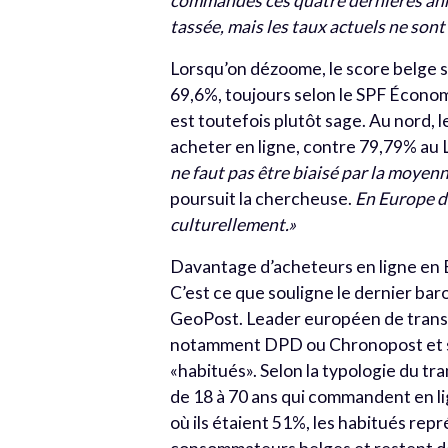
commandes ces quatre dernières anné
tassée, mais les taux actuels ne so
Lorsqu’on dézoome, le score belge
69,6%, toujours selon le SPF Écono
est toutefois plutôt sage. Au nord, 
acheter en ligne, contre 79,79% a
ne faut pas être biaisé par la moyen
poursuit la chercheuse.
En Europe de
culturellement.»
Davantage d’acheteurs en ligne en 
C’est ce que souligne le dernier b
GeoPost. Leader européen de transpor
notamment DPD ou Chronopost et s’
«habitués». Selon la typologie du t
de 18 à 70 ans qui commandent en l
où ils étaient 51%, les habitués rep