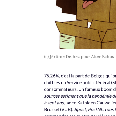
(c) Jérôme Delhez pour Alter Echos
75,26%, c’est la part de Belges qui 
chiffres du Service public fédéral (S
consommateurs. Un fameux boom depu
sources estiment que la pandémie de
à sept ans,
lance Kathleen Cauwelier
Brussel (VUB).
Bpost, PostNL, tous l