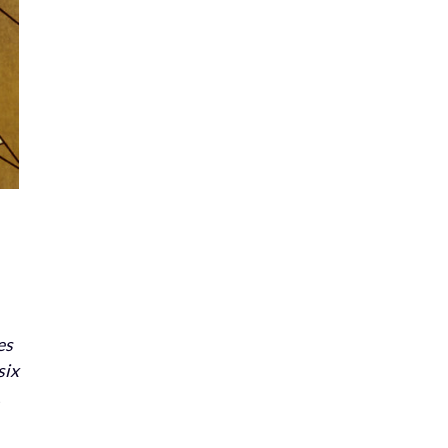
es
six
t