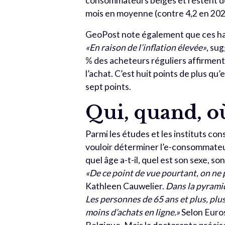
consommateurs belges et restent de b
mois en moyenne (contre 4,2 en 202
GeoPost note également que ces hab
«En raison de l’inflation élevée»
, su
% des acheteurs réguliers affirment 
l’achat. C’est huit points de plus qu’
sept points.
Qui, quand, 
Parmi les études et les instituts co
vouloir déterminer l’e-consommateu
quel âge a-t-il, quel est son sexe, so
«De ce point de vue pourtant, on ne p
Kathleen Cauwelier.
Dans la pyramid
Les personnes de 65 ans et plus, plu
moins d’achats en ligne.»
Selon Euro