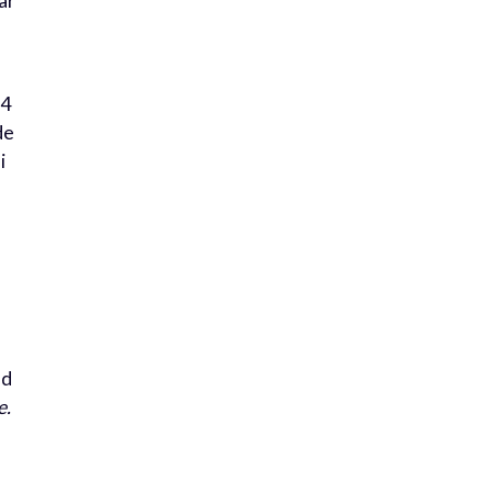
ar
64
de
i
nd
e.