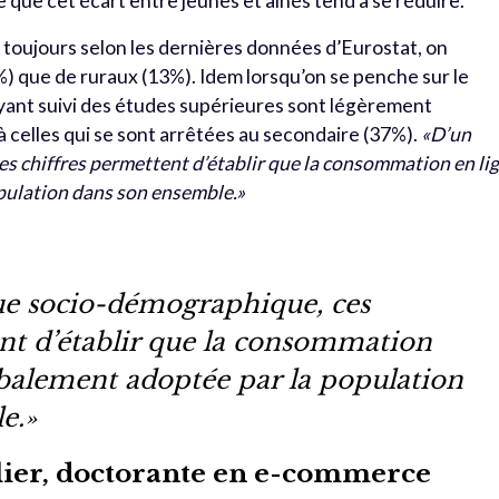
 que cet écart entre jeunes et aînés tend à se réduire.
toujours selon les dernières données d’Eurostat, on
) que de ruraux (13%). Idem lorsqu’on se penche sur le
yant suivi des études supérieures sont légèrement
 celles qui se sont arrêtées au secondaire (37%).
«D’un
s chiffres permettent d’établir que la consommation en li
pulation dans son ensemble.»
ue socio-démographique, ces
ent d’établir que la consommation
obalement adoptée par la population
e.»
ier, doctorante en e-commerce