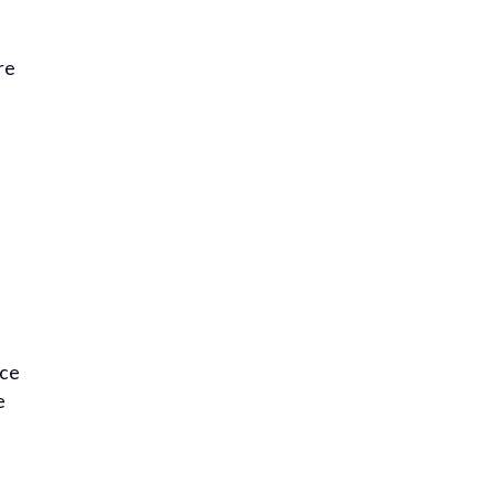
re
 ce
e