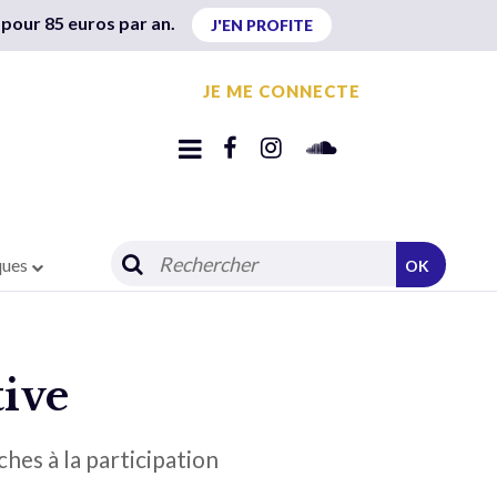
 pour 85 euros par an.
J'EN PROFITE
JE ME CONNECTE
ques
OK
tive
hes à la participation