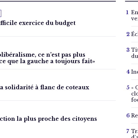
En
ve
fficile exercice du budget
Éc
Ti
libéralisme, ce n’est pas plus
du
e que la gauche a toujours fait»
In
 la solidarité à flanc de coteaux
« 
cl
fo
Re
iction la plus proche des citoyens
Tr
d’