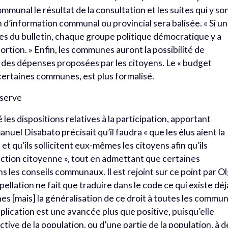
ommunal le résultat de la consultation et les suites qui y so
n d’information communal ou provincial sera balisée. « Si un
es du bulletin, chaque groupe politique démocratique y a
tion. » Enfin, les communes auront la possibilité de
 des dépenses proposées par les citoyens. Le « budget
 certaines communes, est plus formalisé.
éserve
les dispositions relatives à la participation, apportant
el Disabato précisait qu’il faudra « que les élus aient la
 et qu’ils sollicitent eux-mêmes les citoyens afin qu’ils
ction citoyenne », tout en admettant que certaines
ns les conseils communaux. Il est rejoint sur ce point par O
rpellation ne fait que traduire dans le code ce qui existe déj
s [mais] la généralisation de ce droit à toutes les commu
lication est une avancée plus que positive, puisqu’elle
tive de la population, ou d’une partie de la population, à d