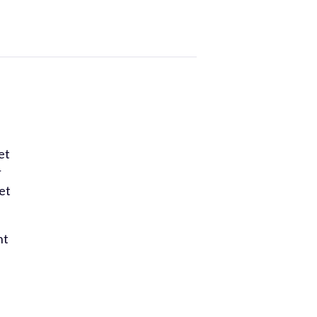
et
r
 et
nt
e