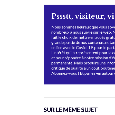
Pssstt, visiteur, v
Nous sommes heureux que vous soye
nombreux à nous suivre sur le web. 
fait le choix de mettre en accès grat
grande partie de nos contenus, not
en lien avec le Covid-19, pour le par
l'intérêt qu'ils représentent pour la c
et pour répondre à notre mission d'
permanente. Mais produire une info
critique de qualité a un coût. Souten
Abonnez-vous ! Et parlez-en autour 
SUR LE MÊME SUJET