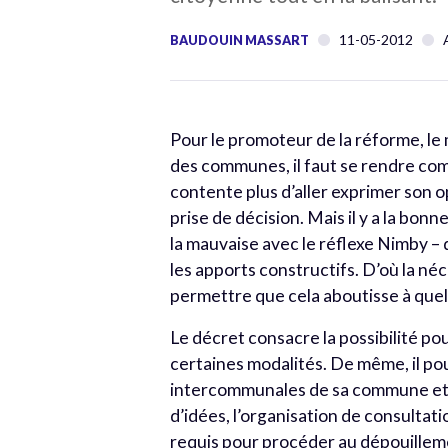
11-05-2012
BAUDOUIN MASSART
Pour le promoteur de la réforme, le 
des communes, il faut se rendre compt
contente plus d’aller exprimer son opi
prise de décision. Mais il y a la bon
la mauvaise avec le réflexe Nimby – 
les apports constructifs. D’où la néc
permettre que cela aboutisse à que
Le décret consacre la possibilité po
certaines modalités. De même, il po
intercommunales de sa commune et y 
d’idées, l’organisation de consultati
requis pour procéder au dépouilleme