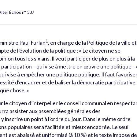
Alter Échos n° 337
1
ministre Paul Furlan
, en charge de la Politique de la ville et
e de l’évolution de la politique : « Le citoyen ne se
nion tous les six ans. Il veut participer de plus en plus à la
ne participation – qui vise à mettre en œuvre une politique – 
qui vise à empêcher une politique publique. Il faut favorise
essité d’encadrer et de baliser la démocratie participative
lque chose. »
ur le citoyen d’interpeller le conseil communal en respecta
urra assister aux assemblées générales des
inscrire un point à l’ordre du jour. Dans le même ordre
ons populaires sera facilitée et mieux encadrée. Le seuil
nt est abaissé et uniformisé (à 10 %) et le texte impose d