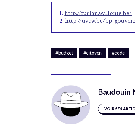
1.
http://furlan.wallonie.be/
2.
http://uvcw.be/bp-gouver
#budget
#citoyen
#code
Baudouin 
VOIR SES ARTI