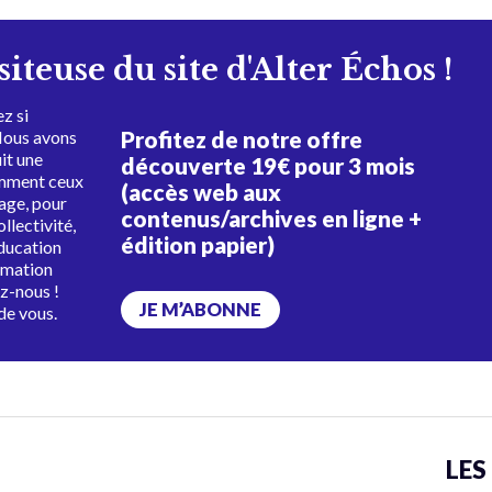
isiteuse du site d'Alter Échos !
z si
Profitez de notre offre
Nous avons
uit une
découverte 19€ pour 3 mois
amment ceux
(accès web aux
tage, pour
contenus/archives en ligne +
ollectivité,
édition papier)
éducation
rmation
ez-nous !
JE M’ABONNE
de vous.
LES