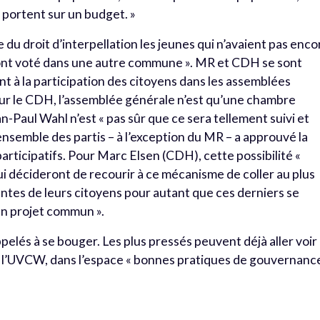
 portent sur un budget. »
re du droit d’interpellation les jeunes qui n’avaient pas enco
ui ont voté dans une autre commune ». MR et CDH se sont
t à la participation des citoyens dans les assemblées
r le CDH, l’assemblée générale n’est qu’une chambre
-Paul Wahl n’est « pas sûr que ce sera tellement suivi et
nsemble des partis – à l’exception du MR – a approuvé la
participatifs. Pour Marc Elsen (CDH), cette possibilité «
 décideront de recourir à ce mécanisme de coller au plus
ntes de leurs citoyens pour autant que ces derniers se
un projet commun ».
lés à se bouger. Les plus pressés peuvent déjà aller voir
 de l’UVCW, dans l’espace « bonnes pratiques de gouvernanc