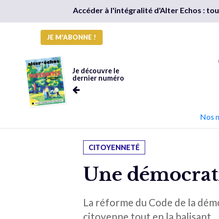
Accéder à l'intégralité d'Alter Echos : t
JE M'ABONNE !
Je découvre le
dernier numéro
Nos 
CITOYENNETÉ
Une démocratie
La réforme du Code de la démoc
citoyenne tout en la balisant.