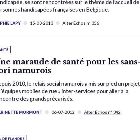
ndicapée, se sont rencontrées sur le thème de l’accueil de
rsonnes handicapées françaises en Belgique.
15-03-2013
Alter Échos n° 356
PHIE LAPY
ANTÉ
ne maraude de santé pour les sans
bri namurois
puis 2010, le relais social namurois a mis sur pied un projet
d’équipes mobiles de rue » inter-services pour aller à la
ncontre des grandsprécarisés.
06-07-2012
Alter Échos n° 342
RINETTE MORMONT
U DE FLANDRE