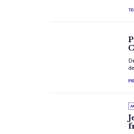
TE
P
C
Dè
de
PI
A
J
f