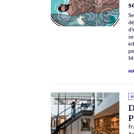
s
Se
dé
d’
se
in
pe
Ma
MA
S
D
p
Fr
An