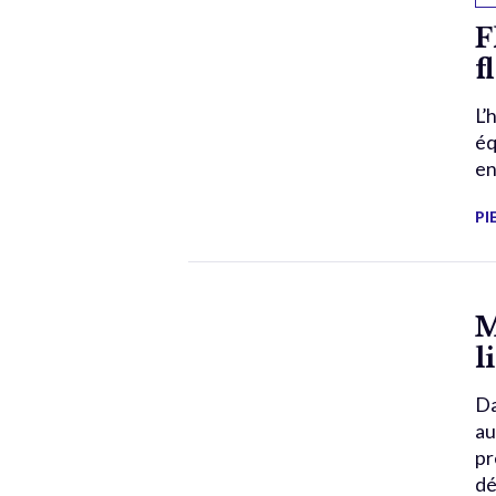
F
f
L’
éq
en
PI
M
l
Da
au
pr
dé