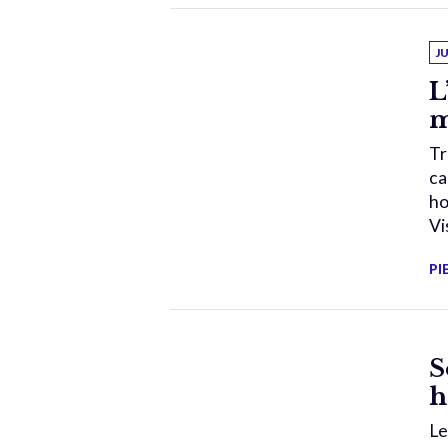
J
L
m
Tr
ca
ho
Vi
PI
S
h
Le