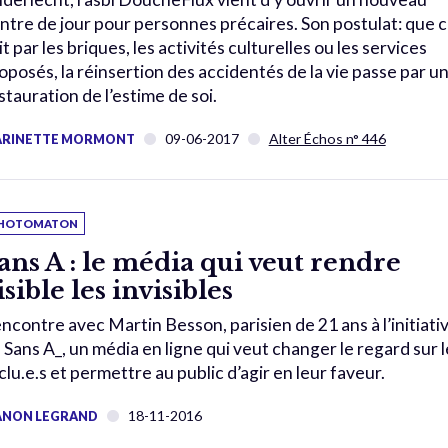
ntre de jour pour personnes précaires. Son postulat: que 
it par les briques, les activités culturelles ou les services
oposés, la réinsertion des accidentés de la vie passe par u
stauration de l’estime de soi.
09-06-2017
Alter Échos n° 446
RINETTE MORMONT
HOTOMATON
ans A : le média qui veut rendre
isible les invisibles
ncontre avec Martin Besson, parisien de 21 ans à l’initiati
 Sans A_, un média en ligne qui veut changer le regard sur l
clu.e.s et permettre au public d’agir en leur faveur.
18-11-2016
NON LEGRAND