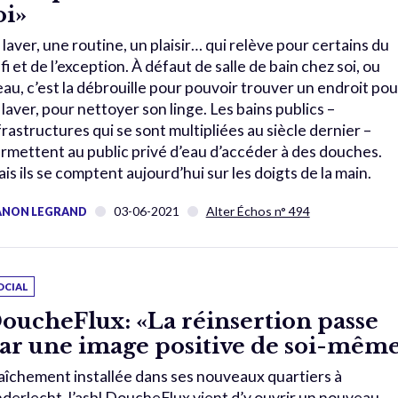
oi»
 laver, une routine, un plaisir… qui relève pour certains du
fi et de l’exception. À défaut de salle de bain chez soi, ou
eau, c’est la débrouille pour pouvoir trouver un endroit pou
 laver, pour nettoyer son linge. Les bains publics –
frastructures qui se sont multipliées au siècle dernier –
rmettent au public privé d’eau d’accéder à des douches.
is ils se comptent aujourd’hui sur les doigts de la main.
03-06-2021
Alter Échos n° 494
NON LEGRAND
OCIAL
oucheFlux: «La réinsertion passe
ar une image positive de soi-mêm
aîchement installée dans ses nouveaux quartiers à
derlecht, l’asbl DoucheFlux vient d’y ouvrir un nouveau