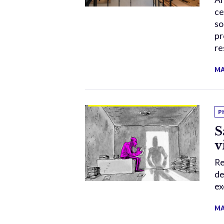
ce
so
pr
re
MA
P
S
v
Re
de
ex
MA