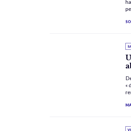
ha
pe
SO
S
U
a
De
« 
re
MA
V