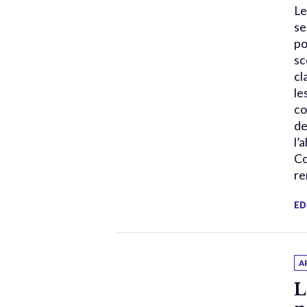
Le
se
po
sc
cl
le
co
de
l’
Co
re
ED
A
L