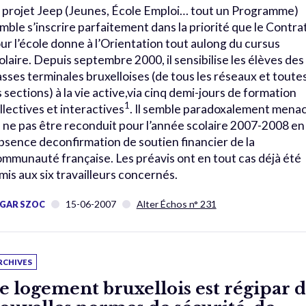
 projet Jeep (Jeunes, École Emploi… tout un Programme)
mble s’inscrire parfaitement dans la priorité que le Contra
ur l’école donne à l’Orientation tout aulong du cursus
olaire. Depuis septembre 2000, il sensibilise les élèves des
asses terminales bruxelloises (de tous les réseaux et toute
s sections) à la vie active,via cinq demi-jours de formation
1
llectives et interactives
. Il semble paradoxalement mena
 ne pas être reconduit pour l’année scolaire 2007-2008 en
absence deconfirmation de soutien financier de la
mmunauté française. Les préavis ont en tout cas déjà été
mis aux six travailleurs concernés.
15-06-2007
Alter Échos n° 231
GAR SZOC
RCHIVES
e logement bruxellois est régipar 