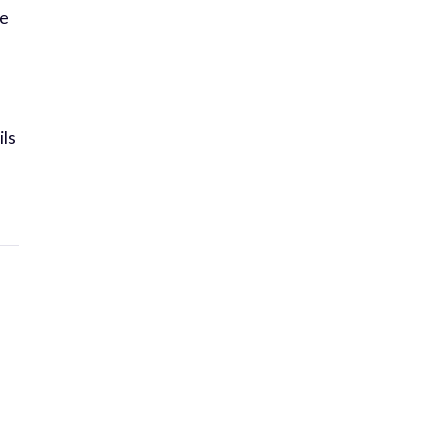
ue
ils