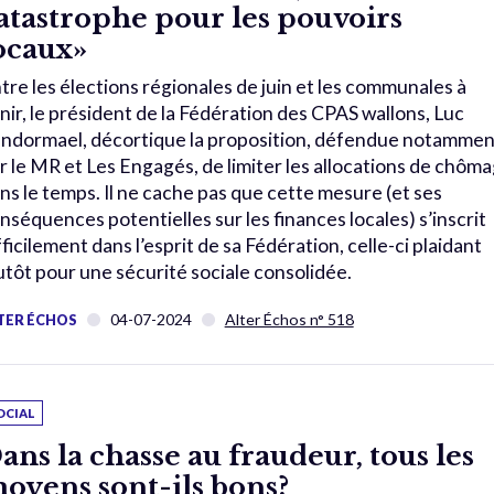
atastrophe pour les pouvoirs
ocaux»
tre les élections régionales de juin et les communales à
nir, le président de la Fédération des CPAS wallons, Luc
ndormael, décortique la proposition, défendue notammen
r le MR et Les Engagés, de limiter les allocations de chôm
ns le temps. Il ne cache pas que cette mesure (et ses
nséquences potentielles sur les finances locales) s’inscrit
fficilement dans l’esprit de sa Fédération, celle-ci plaidant
utôt pour une sécurité sociale consolidée.
04-07-2024
Alter Échos n° 518
TER ÉCHOS
OCIAL
ans la chasse au fraudeur, tous les
oyens sont-ils bons?