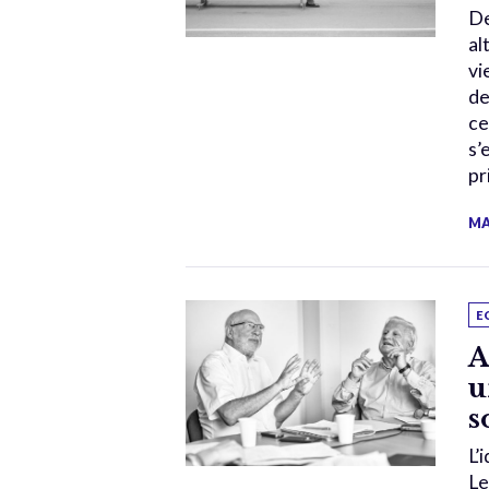
De
al
vi
de
ce
s’
pr
MA
E
A
u
s
L’
Le