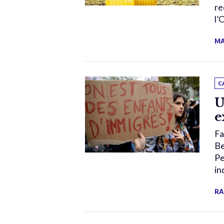
re
l’
MA
C
U
e
Fa
Be
Pe
in
RA