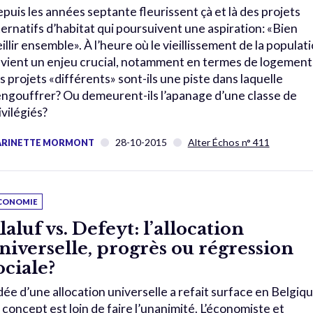
puis les années septante fleurissent çà et là des projets
ternatifs d’habitat qui poursuivent une aspiration: «Bien
eillir ensemble». À l’heure où le vieillissement de la populat
vient un enjeu crucial, notamment en termes de logement
s projets «différents» sont-ils une piste dans laquelle
engouffrer? Ou demeurent-ils l’apanage d’une classe de
ivilégiés?
28-10-2015
Alter Échos n° 411
RINETTE MORMONT
CONOMIE
laluf vs. Defeyt: l’allocation
niverselle, progrès ou régression
ociale?
idée d’une allocation universelle a refait surface en Belgiqu
 concept est loin de faire l’unanimité. L’économiste et