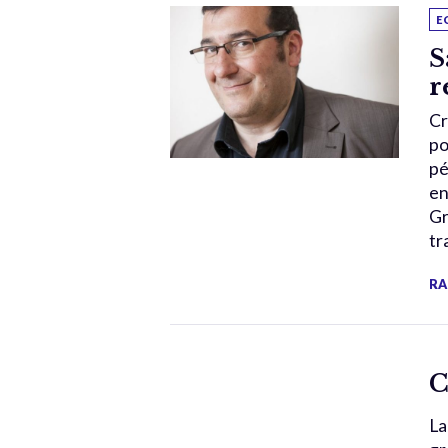
E
S
r
Cr
po
pé
en
Gr
tr
RA
C
La