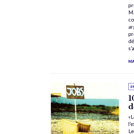
pr
Ma
co
ar
pr
dé
s’
MA
E
1
d
«L
l’
Le