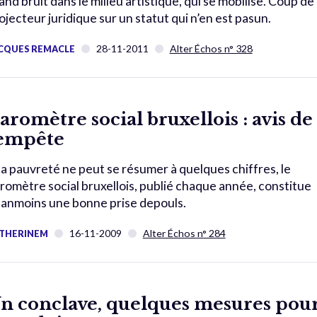
and bruit dans le milieu artistique, qui se mobilise. Coup de
ojecteur juridique sur un statut qui n’en est pasun.
28-11-2011
Alter Échos n° 328
CQUES REMACLE
aromètre social bruxellois : avis de
empête
 la pauvreté ne peut se résumer à quelques chiffres, le
romètre social bruxellois, publié chaque année, constitue
anmoins une bonne prise depouls.
16-11-2009
Alter Échos n° 284
THERINEM
n conclave, quelques mesures pou