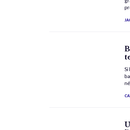
gr
pr
JA
B
t
Si
ba
né
CA
U